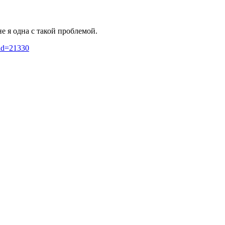
е я одна с такой проблемой.
_id=21330