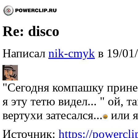
Re: disco
Написал
nik-cmyk
в 19/01
"Сегодня компашку принес
я эту тетю видел... " ой, 
вертухи затесался...
или я
Источник:
https://powercl