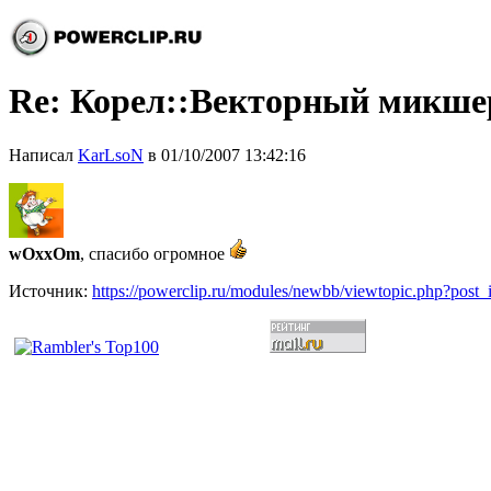
Re: Корел::Векторный микш
Написал
KarLsoN
в 01/10/2007 13:42:16
wOxxOm
, спасибо огромное
Источник:
https://powerclip.ru/modules/newbb/viewtopic.php?post