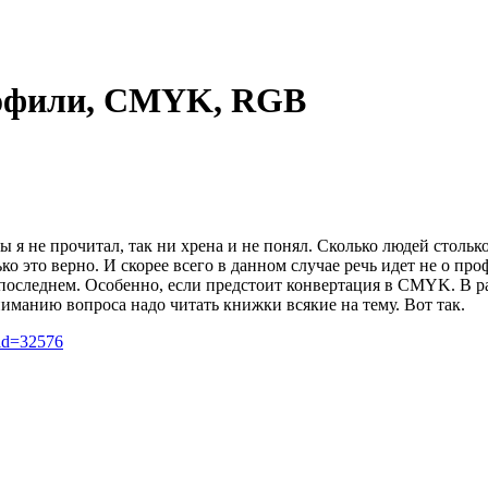
рофили, CMYK, RGB
ы я не прочитал, так ни хрена и не понял. Сколько людей столь
ко это верно. И скорее всего в данном случае речь идет не о пр
оследнем. Особенно, если предстоит конвертация в CMYK. В разде
иманию вопроса надо читать книжки всякие на тему. Вот так.
_id=32576