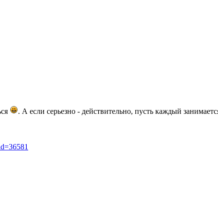
ься
. А если серьезно - действительно, пусть каждый занимаетс
_id=36581