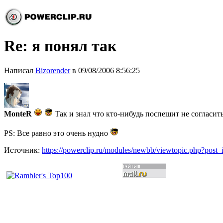
Re: я понял так
Написал
Bizorender
в 09/08/2006 8:56:25
MonteR
Так и знал что кто-нибудь поспешит не согласит
PS: Все равно это очень нудно
Источник:
https://powerclip.ru/modules/newbb/viewtopic.php?post