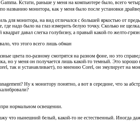
 Gammа. Кстати, раньше у меня на компьютере было, всего четыр
 по названию монитора, как у меня было после установки драйве
иль для монитора, на вид отличался с большей яркостью от пред
 где надо было на глаз измерить белую точку. Сколько не щелкал
 квадрат давал слегка голубизну, а правый какой-то желто-гряз
ало, что этого всего лишь обман
азные цвета по-разному смотрятся на разном фоне, но это справед
чка, но у меня он получается лишь какой-то темный. Это хорошо 
rel, так и устанавливает), по мнению Corel, он эмулирует на мо
anagement? Ну к монитору понятно, а вот в середине, что за абс
 калибровали?
и при нормальном освещении.
скажу что нынешний белый, какой-то не естественный. Иногда да