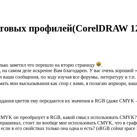
етовых профилей(CorelDRAW 1
только заметил что перешло на вторю страницу
.
и, на самом деле искренне Вам благодарен. У вас очень хороший 
ал ваши сообщения, по ходу изучая все форумы, литературу и т.п.
ать мои высказывания как спор с вами, я полагаю априори, ваш
адания цветов ему передаются их значения в RGB (даже CMYK —
е CMYK он преобразует в RGB, какой смысл использовать CMYK? 
и спрашивал, стоит ли вообще мне использовать CMYK, что в гр
ли в его свойствах только она одна и есть? (sRGB colour space P