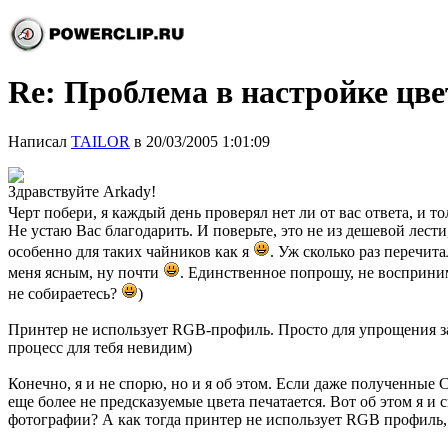
Re: Проблема в настройке цв
Написал
TAILOR
в 20/03/2005 1:01:09
Здравствуйте Arkady!
Черт побери, я каждый день проверял нет ли от вас ответа, и 
Не устаю Вас благодарить. И поверьте, это не из дешевой лест
особенно для таких чайников как я
. Уж сколько раз перечит
меня ясным, ну почти
. Единственное попрошу, не восприним
не собираетесь?
)
Принтер не использует RGB-профиль. Просто для упрощения з
процесс для тебя невидим)
Конечно, я и не спорю, но и я об этом. Если даже полученны
еще более не предсказуемые цвета печатается. Вот об этом я 
фотографии? А как тогда принтер не использует RGB профиль, ес