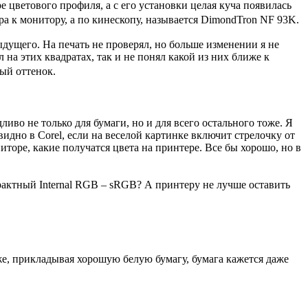
е цветового профиля, а с его установки целая куча появилась
ра к монитору, а по кинескопу, называется DimondTron NF 93K.
ыдущего. На печать не проверял, но больше изменении я не
 на этих квадратах, так и не понял какой из них ближе к
ный оттенок.
ливо не только для бумаги, но и для всего остального тоже. Я
видно в Corel, если на веселой картинке включит стрелочку от
ниторе, какие получатся цвета на принтере. Все бы хорошо, но в
трактный Internal RGB – sRGB? А принтеру не лучше оставить
же, прикладывая хорошую белую бумагу, бумага кажется даже