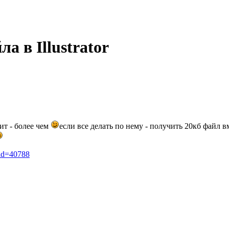
а в Illustrator
оит - более чем
если все делать по нему - получить 20кб файл в
_id=40788