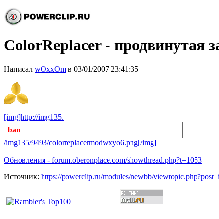
ColorReplacer - продвинутая 
Написал
wOxxOm
в 03/01/2007 23:41:35
[img]http://img135.
ban
/img135/9493/colorreplacermodwxyo6.png[/img]
Обновления - forum.oberonplace.com/showthread.php?t=1053
Источник:
https://powerclip.ru/modules/newbb/viewtopic.php?post