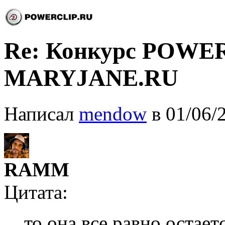
Re: Конкурс POWE
MARYJANE.RU
Написал
mendow
в 01/06/
RAMM
Цитата:
то она все равно остае