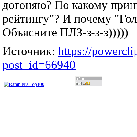
догоняю? По какому прин
рейтингу"? И почему "Гол
Объясните ПЛЗ-з-з-з)))))
Источник:
https://powercl
post_id=66940