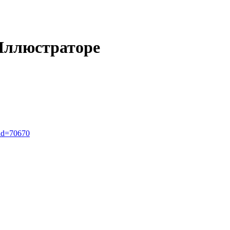
Иллюстраторе
_id=70670