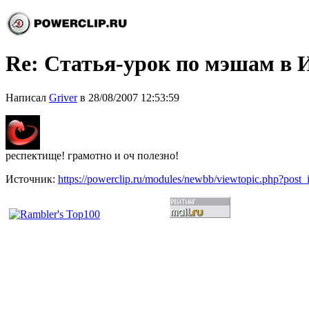
Re: Статья-урок по мэшам в 
Написал
Griver
в 28/08/2007 12:53:59
респектище! грамотно и оч полезно!
Источник:
https://powerclip.ru/modules/newbb/viewtopic.php?post