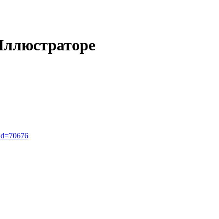
Иллюстраторе
_id=70676