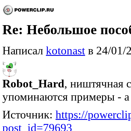
Re: Небольшое посо
Написал
kotonast
в 24/01/
Robot_Hard
, ништячная с
упоминаются примеры - а 
Источник:
https://powercl
post_id=79693