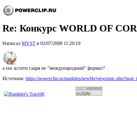
Re: Конкурс WORLD OF CO
Написал
MYST
в 02/07/2008 11:20:19
а епс кстати гааря не "международный" формат?
Источник:
https://powerclip.ru/modules/newbb/viewtopic.php?post