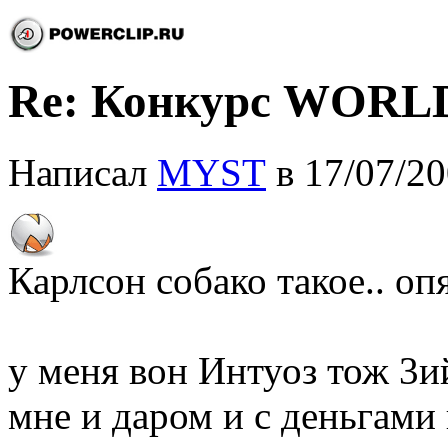
Re: Конкурс WOR
Написал
MYST
в 17/07/20
Карлсон собако такое.. оп
у меня вон Интуоз тож 3и
мне и даром и с деньгами н