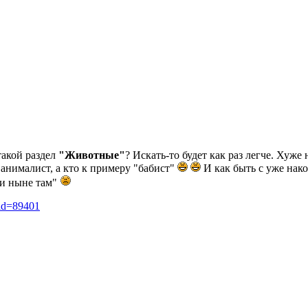
такой раздел
"Животные"
? Искать-то будет как раз легче. Хуже
 анималист, а кто к примеру "бабист"
И как быть с уже нак
 "и ныне там"
_id=89401