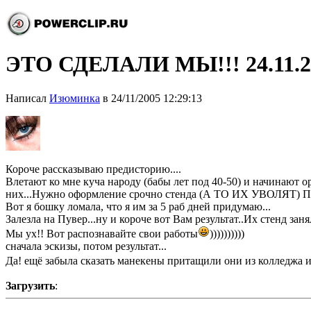
ЭТО СДЕЛАЛИ МЫ!!! 24.11.2
Написал
Изюминка
в 24/11/2005 12:29:13
Короче рассказываю предисторию....
Влетают ко мне куча народу (бабы лет под 40-50) и начинают о
них...Нужно оформление срочно стенда (А ТО ИХ УВОЛЯТ) Пр
Вот я бошку ломала, что я им за 5 раб дней придумаю...
Залезла на Пувер...ну и короче вот Вам результат..Их стенд 
Мы ух!! Вот распознавайте свои работы
))))))))))
сначала эскизы, потом результат...
Да! ещё забыла сказать манекены притащили они из колледжа и 
Загрузить
: