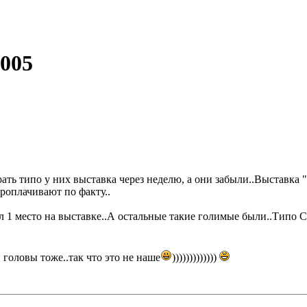
005
рать типо у них выставка через неделю, а они забыли..Выставка 
оплачивают по факту..
занял 1 место на выставке..А остальные такие голимые были..Ти
головы тоже..так что это не наше
)))))))))))))