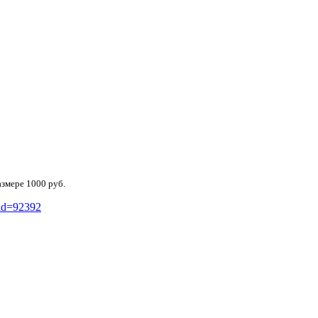
азмере 1000 руб.
_id=92392