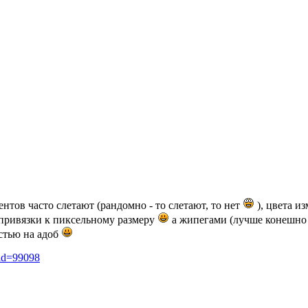
нтов часто слетают (рандомно - то слетают, то нет
), цвета и
 привязки к пиксельному размеру
а жипегами (лучше конешно 
стью на адоб
_id=99098