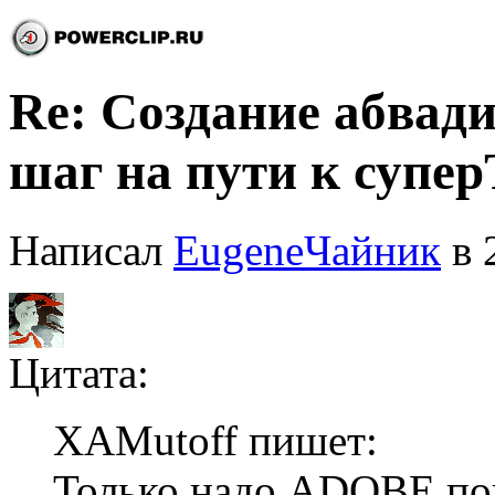
Re: Создание абвади
шаг на пути к супе
Написал
EugeneЧайник
в 
Цитата:
XAMutoff пишет:
Только надо ADOBE по