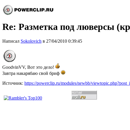
Re: Разметка под люверсы (кр
Написал
Sokolovich
в 27/04/2010 0:39:45
GoodvinVV, Вот это дело!
Завтра накарябаю свой бриф
Источник:
https://powerclip.ru/modules/newbb/viewtopic.php?post