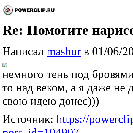
Re: Помогите нарисо
Написал
mashur
в 01/06/2
немного тень под бровями 
то над веком, а я даже не
свою идею донес)))
Источник:
https://powercl
post_id=104907