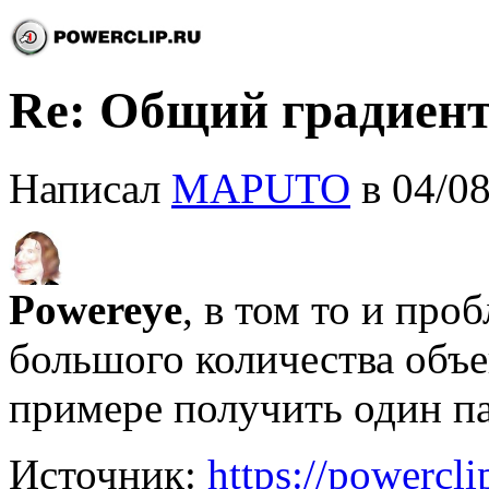
Re: Общий градиен
Написал
MAPUTO
в 04/08
Powereye
, в том то и про
большого количества объ
примере получить один па
Источник:
https://powercl