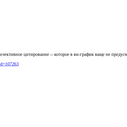
селективное цитирование -- которое в ви-график ваще не предус
_id=107263