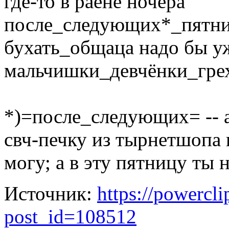
где-то в раёне ночера
после_следующих*_пятни
бухать_общаца надо бы уж
мальчишки_девчёнки_грех
*)=после_следующих= -- а
свч-печку из тырнетшопа 
могу; а в эту пятницу ты н
Источник:
https://powercl
post_id=108512