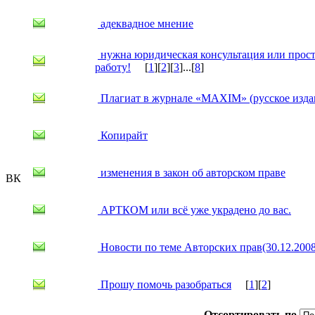
адеквадное мнение
нужна юридическая консультация или прост
работу!
[
1
][
2
][
3
]...[
8
]
Плагиат в журнале «MAXIM» (русское изда
Копирайт
изменения в закон об авторском праве
ВК
АРТКОМ или всё уже украдено до вас.
Новости по теме Авторских прав(30.12.2008
Прошу помочь разобраться
[
1
][
2
]
Отсортировать по