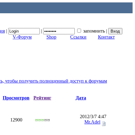
ция
|
|
запомнить
|
V-Форум
Shop
Ссылки
Контакт
сь, чтобы получить полноценный доступ к форумам
Просмотров
Рейтинг
Дата
2012/3/7 4:47
12900
Mr.Adel