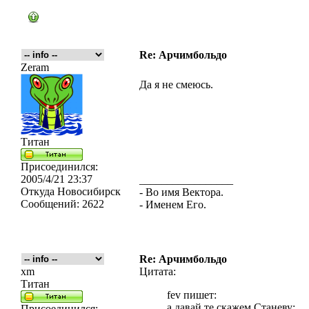
Re: Арчимбольдо
Zeram
Да я не смеюсь.
Титан
Присоединился:
2005/4/21 23:37
_________________
Откуда
Новосибирск
- Во имя Вектора.
Сообщений:
2622
- Именем Его.
Re: Арчимбольдо
xm
Цитата:
Титан
fev пишет:
а давай те скажем Станеву:
Присоединился: