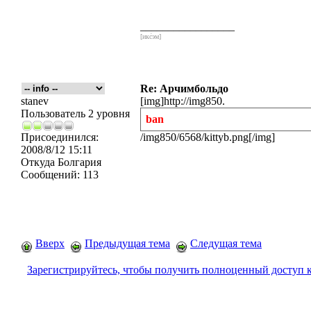
_________________
[икс́эм]
Re: Арчимбольдо
stanev
[img]http://img850.
Пользователь 2 уровня
ban
Присоединился:
/img850/6568/kittyb.png[/img]
2008/8/12 15:11
Откуда
Болгария
Сообщений:
113
Вверх
Предыдущая тема
Следущая тема
Зарегистрируйтесь, чтобы получить полноценный доступ 