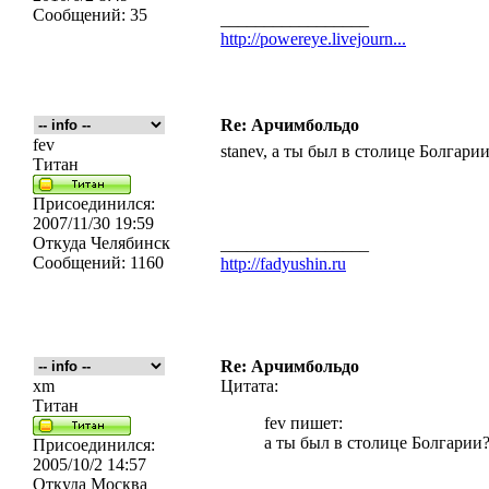
Сообщений:
35
_________________
http://powereye.livejourn...
Re: Арчимбольдо
fev
stanev, а ты был в столице Болгари
Титан
Присоединился:
2007/11/30 19:59
Откуда
Челябинск
_________________
Сообщений:
1160
http://fadyushin.ru
Re: Арчимбольдо
xm
Цитата:
Титан
fev пишет:
а ты был в столице Болгарии
Присоединился:
2005/10/2 14:57
Откуда
Москва