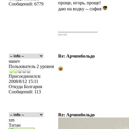
проще, игорь, проще!
Сообщений:
6779
даю на водку -- софия
_________________
[икс́эм]
Re: Арчимбольдо
stanev
Пользователь 2 уровня
Присоединился:
2008/8/12 15:11
Откуда
Болгария
Сообщений:
113
Re: Арчимбольдо
xm
Титан