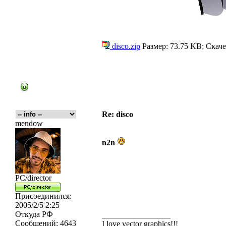
disco.zip
Размер: 73.75 KB; Скаче
Re: disco
mendow
n2n
PC/director
Присоединился:
2005/2/5 2:25
Откуда
РФ
_________________
Сообщений:
4643
I love vector graphics!!!