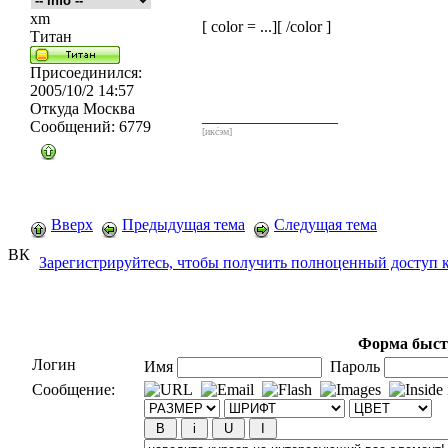
xm
[ color = ...][ /color ]
Титан
Присоединился:
2005/10/2 14:57
Откуда
Москва
_________________
Сообщений:
6779
[икс́эм]
Вверх
Предыдущая тема
Следущая тема
ВК
Зарегистрируйтесь, чтобы получить полноценный доступ 
Форма быст
Логин
Имя
Пароль
Сообщение: