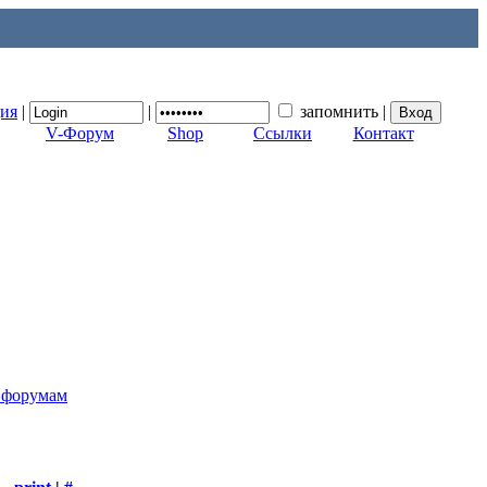
ция
|
|
запомнить
|
V-Форум
Shop
Ссылки
Контакт
к форумам