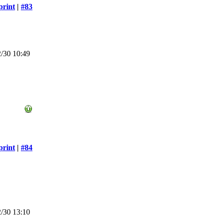
print
|
#83
/30 10:49
print
|
#84
/30 13:10