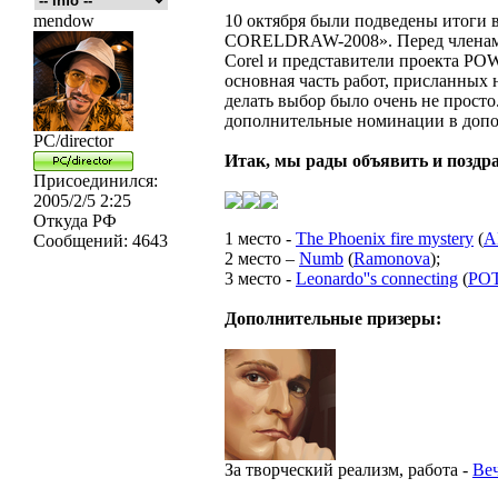
mendow
10 октября были подведены итоги
CORELDRAW-2008». Перед членами
Corel и представители проекта POW
основная часть работ, присланных 
делать выбор было очень не прост
дополнительные номинации в допо
PC/director
Итак, мы рады объявить и поздра
Присоединился:
2005/2/5 2:25
Откуда
РФ
1 место -
The Phoenix fire mystery
(
A
Сообщений:
4643
2 место –
Numb
(
Ramonova
);
3 место -
Leonardo''s connecting
(
PO
Дополнительные призеры:
За творческий реализм, работа -
Ве