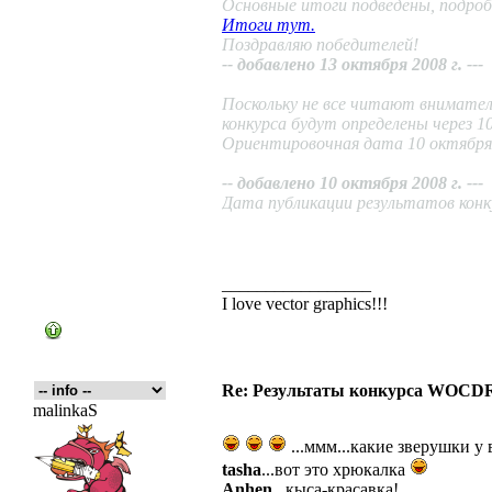
Основные итоги подведены, подроб
Итоги тут.
Поздравляю победителей!
-- добавлено 13 октября 2008 г. ---
Поскольку не все читают внимате
конкурса будут определены через 10
Ориентировочная дата 10 октября 
-- добавлено 10 октября 2008 г. ---
Дата публикации результатов конку
_________________
I love vector graphics!!!
Re: Результаты конкурса WOCDR
malinkaS
...ммм...какие зверушки у 
tasha
...вот это хрюкалка
Anhen
...кыса-красавка!