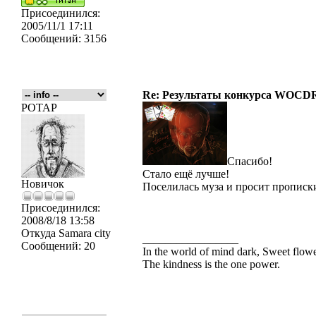
Присоединился:
2005/11/1 17:11
Сообщений:
3156
Re: Результаты конкурса WOCDR
POTAP
Спасибо!
Стало ещё лучше!
Новичок
Поселилась муза и просит прописк
Присоединился:
2008/8/18 13:58
Откуда
Samara city
_________________
Сообщений:
20
In the world of mind dark, Sweet flo
The kindness is the one power.