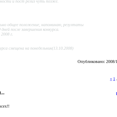
ности и пост релиз чуть позже.
льно общее положение, напоминаю, резултаты
 дней после завершения конкурса.
2008 г.
рса смещена на понедельник(13.10.2008)
Опубликовано: 2008/1
«
1
.
...
всех!!