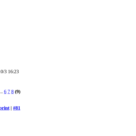
0/3 16:23
..
6
7
8
(9)
print
|
#81