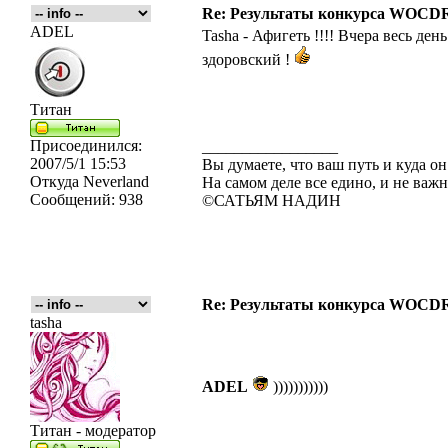
Re: Результаты конкурса WOCDR
ADEL
Tasha - Афигеть !!!! Вчера весь де
здоровский !
Титан
Присоединился:
_________________
2007/5/1 15:53
Вы думаете, что ваш путь и куда он
Откуда
Neverland
На самом деле все едино, и не важн
Сообщений:
938
©САТЬЯМ НАДИН
Re: Результаты конкурса WOCDR
tasha
ADEL
)))))))))))
Титан - модератор