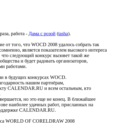
аза, работа -
Дама с розой
(
tasha
).
е от того, что WOCD 2008 удалось собрать так
есомненно, является показателем высокого интереса
, что следующий конкурс вызовет такой же
общества и будет радовать организаторов,
ми работами.
чи в будущих конкурсах WOCD.
агодарность нашим партнёрам,
ту CALENDAR.RU и всем остальным, кто
.
авершается, но это еще не конец. В ближайшее
снове наиболее удачных работ, присланных на
и поддержке CALENDAR.RU.
курса WORLD OF CORELDRAW 2008