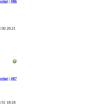
print
|
#86
/30 20:21
print
|
#87
/31 18:18