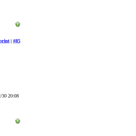
print
|
#85
/30 20:08