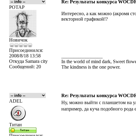
Re: Результаты конкурса WOCDR
POTAP
Интересно, а как можно (акромя ст
векторной графикой!?
Новичок
Присоединился:
2008/8/18 13:58
_________________
Откуда
Samara city
In the world of mind dark, Sweet flo
Сообщений:
20
The kindness is the one power.
Re: Результаты конкурса WOCDR
ADEL
Ну, можно выйти с планшетом на у
например, да куча подобного рода 
Титан
Присоединился:
_________________