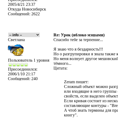
2005/4/21 23:37
Откуда
Новосибирск
Сообщений:
2622
Re: Урок (яблоко мэшами)
Светлана
Спасибо тебе за терпение...
Я знаю что я бездарность!!!
Но о разгрупировки я знала также 
Но меня волнует другое мешовский
Пользователь 1 уровня
тёмного...
Цитата:
Присоединился:
2006/1/10 21:17
Сообщений:
240
Zeram пишет:
Сложный объект можно разгру
или входящие в него группы 
свойств, если выделен объект
Если кривая состоит из неско
составляющие контуры - "Brea
А чтоб знать термины для пр
книгу".