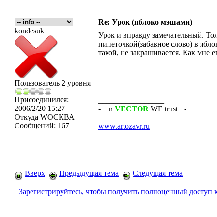
Re: Урок (яблоко мэшами)
kondesuk
Урок и вправду замечательный. Тол
пипеточкой(забавное слово) в ябло
такой, не закрашивается. Как мне е
Пользователь 2 уровня
Присоединился:
_________________
2006/2/20 15:27
-= in
VECTOR
WE trust =-
Откуда
WOСКВА
Сообщений:
167
www.artozavr.ru
Вверх
Предыдущая тема
Следущая тема
Зарегистрируйтесь, чтобы получить полноценный доступ 