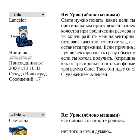
Re: Урок (яблоко мэшами)
Lancelot
Света нужно понять, какие цели т
оригинальным присущем ей стилем, 
кочества при увеличении размера и
ты хочеш разбить мэш на векторны
потеряет качество, то это не так, 
останется прежним. Если причина д
Новичок
лучше векторизовать сразу обьект
если ты хотела получить, (спрашив
Присоединился:
как от трасировки то в такой форм
2006/1/13 16:33
трограмма Corel Trace (он идет со 
Откуда
Волгоград
С уважением Алексей.
Сообщений:
17
Re: Урок (яблоко мэшами)
Светлана
всё поняла спасибо те родной...
нет того о чём я думаю...