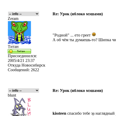
Re: Урок (яблоко мэшами)
Zeram
"Родной" ... ето греет
А об чём ты думаешь-то? Шипка чи
Титан
Присоединился:
2005/4/21 23:37
Откуда
Новосибирск
Сообщений:
2622
Re: Урок (яблоко мэшами)
blunt
kissteen
спасибо тебе за наглядны