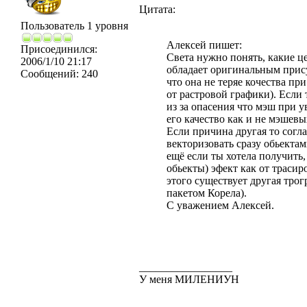
Цитата:
Пользователь 1 уровня
Алексей пишет:
Присоединился:
Света нужно понять, какие ц
2006/1/10 21:17
обладает оригинальным прису
Сообщений:
240
что она не теряе кочества п
от растровой графики). Если
из за опасения что мэш при ув
его качество как и не мэшев
Если причина другая то согл
векторизовать сразу обьекта
ещё если ты хотела получить
обьекты) эфект как от трасир
этого существует другая трог
пакетом Корела).
С уважением Алексей.
_________________
У меня МИЛЕНИУН