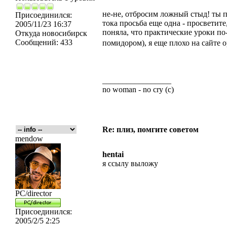
не-не, отбросим ложный стыд! ты п
Присоединился:
тока просьба еще одна - просветит
2005/11/23 16:37
поняла, что практические уроки по
Откуда
новосибирск
Сообщений:
433
помидором), я еще плохо на сайте о
_________________
no woman - no cry (c)
Re: плиз, помгите советом
mendow
hentai
я ссылу выложу
PC/director
Присоединился:
2005/2/5 2:25