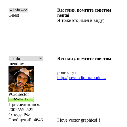
Re: плиз, помгите советом
Guest_
hentai
Я тоже это имел в виду)
Re: плиз, помгите советом
mendow
ролик тут
http://powerclip.ru/modul...
PC/director
Присоединился:
2005/2/5 2:25
Откуда
РФ
_________________
Сообщений:
4643
I love vector graphics!!!