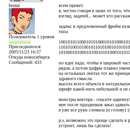
hentai
всем привет.
я, честно говоря в шоке от того, ч
взгляд, задачей... может кто расскаж
задача: в предложенный фрейм нужн
типа
Пользователь 1 уровня
100101011000101010001010100010
Присоединился:
110101001010010110101001010101
2005/11/23 16:37
1010001010001010010101000101010
Откуда
новосибирск
Сообщений:
433
по идее надо, чтобы в широкой час
рядов, а потом цифры плавно умень
на остальных лентах тот же принцип
здравого смысла.
высота всего объекта в натуральну
шрифт какой-нить небольшой и не 
монстры вектора - спасите царевну
мне после праздников заказ здавать 
я уже все руки сломала (и голову) :(
p.s. возможно это проще сделать в 
устроит, лишь бы сделать!