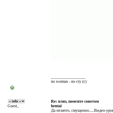
_________________
no woman - no cry (c)
Re: плиз, помгите советом
Guest_
hentai
Да незачто, смущенно.....Видео-уро