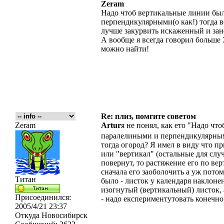
Zeram
Надо чтоб вертикальные линии бы
перпендикулярными(о как!) тогда в
лучше закурвить искаженный и зан
А вообще я всегда говорил бол
можно найти!
Re: плиз, помгите советом
Zeram
Artur
я не понял, как ето "Надо ч
паралелиными и перпендикулярн
тогда огород? Я имел в виду что п
или "вертикал" (остальные для случа
повернут, то растяжение его по ве
сначала его заоболочить а уж потом
Титан
было - листок у календаря наклонен.
изогнутый (вертикальный) листок, 
Присоединился:
- надо експериментутовать конечн
2005/4/21 23:37
Откуда
Новосибирск