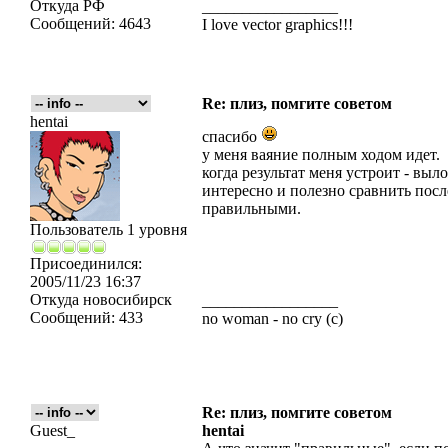
Откуда
РФ
_________________
Сообщений:
4643
I love vector graphics!!!
Re: плиз, помгите советом
hentai
спасибо
у меня ваяние полным ходом идет.
когда результат меня устроит - выл
интересно и полезно сравнить посл
правильными.
Пользователь 1 уровня
Присоединился:
2005/11/23 16:37
Откуда
новосибирск
_________________
Сообщений:
433
no woman - no cry (c)
Re: плиз, помгите советом
Guest_
hentai