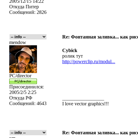
2005/12/15 14:22
Откуда
Питер
Сообщений:
2826
Re: Фонтанная заливка... как рис
mendow
Cybick
ролик тут
http://powerclip.ru/modul...
PC/director
Присоединился:
2005/2/5 2:25
Откуда
РФ
_________________
Сообщений:
4643
I love vector graphics!!!
Re: Фонтанная заливка... как рис