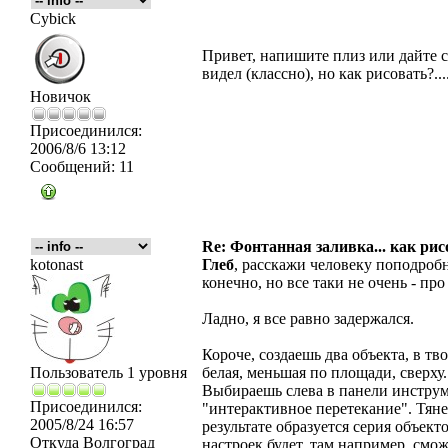
Cybick
Привет, напишите плиз или дайте с
видел (классно), но как рисовать?...
Новичок
Присоединился:
2006/8/6 13:12
Сообщений:
11
Re: Фонтанная заливка... как рис
kotonast
Глеб
, расскажи человеку поподробн
конечно, но все таки не очень - пр
Ладно, я все равно задержался.
Короче, создаешь два объекта, в тв
Пользователь 1 уровня
белая, меньшая по площади, сверх
Выбираешь слева в панели инструмен
Присоединился:
"интерактивное перетекание". Тяне
2005/8/24 16:57
результате образуется серия объект
Откуда
Волгоград
настроек будет, там например, смо