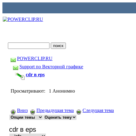
POWERCLIP.RU
Support по Векторной графике
cdr в eps
Просматривают: 1 Анонимно
Вниз
Предыдущая тема
Следущая тема
cdr в eps