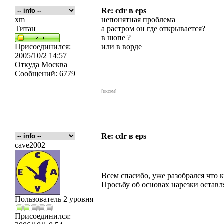
Re: cdr в eps
xm
непонятная проблема
Титан
а растром он где открывается?
в шопе ?
Присоединился:
или в ворде
2005/10/2 14:57
Откуда
Москва
Сообщений:
6779
_________________
[икс́эм]
Re: cdr в eps
cave2002
Всем спасибо, уже разобрался что 
Просьбу об основах нарезки остав
Пользователь 2 уровня
Присоединился: