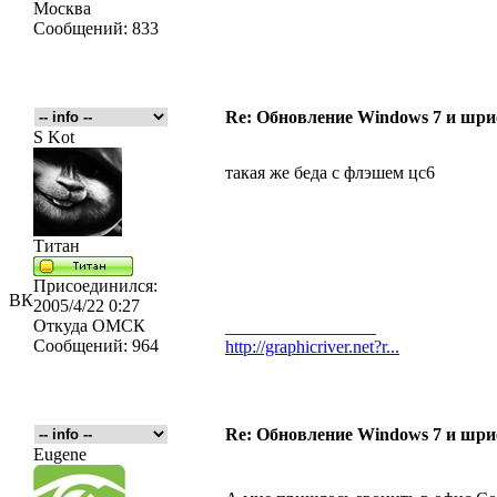
Москва
Сообщений:
833
Re: Обновление Windows 7 и шри
S Kot
такая же беда с флэшем цс6
Титан
Присоединился:
ВК
2005/4/22 0:27
Откуда
ОМСК
_________________
Сообщений:
964
http://graphicriver.net?r...
Re: Обновление Windows 7 и шри
Eugene