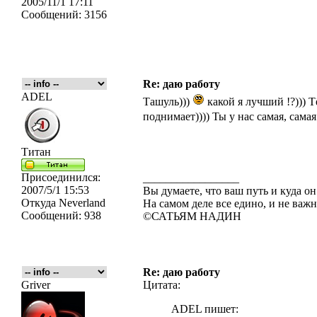
2005/11/1 17:11
Сообщений:
3156
Re: даю работу
ADEL
Ташуль)))
какой я лучший !?))) Т
поднимает)))) Ты у нас самая, самая 
Титан
Присоединился:
_________________
2007/5/1 15:53
Вы думаете, что ваш путь и куда он
Откуда
Neverland
На самом деле все едино, и не важн
Сообщений:
938
©САТЬЯМ НАДИН
Re: даю работу
Griver
Цитата:
ADEL пишет: