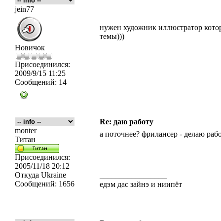
jein77
нужен художник иллюстратор котор
темы)))
Новичок
Присоединился:
2009/9/15 11:25
Сообщений:
14
Re: даю работу
monter
а поточнее? фрилансер - делаю раб
Титан
Присоединился:
2005/11/18 20:12
Откуда
Ukraine
_________________
Сообщений:
1656
едэм дас зайнэ и ниипёт