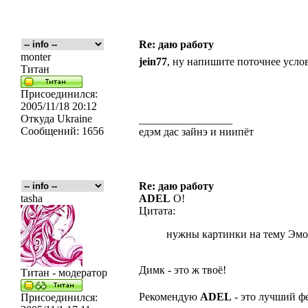
Re: даю работу
monter
jein77
, ну напишите поточнее усл
Титан
Присоединился:
2005/11/18 20:12
Откуда
Ukraine
_________________
Сообщений:
1656
едэм дас зайнэ и ниипёт
Re: даю работу
tasha
ADEL
О!
Цитата:
нужны картинки на тему Эмо,
Димк - это ж твоё!
Титан - модератор
Рекомендую
ADEL
- это лучший ф
Присоединился: