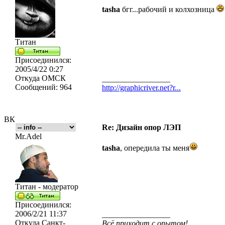
tasha
бгг...рабочий и колхозница
Титан
Присоединился:
2005/4/22 0:27
Откуда
ОМСК
_________________
Сообщений:
964
http://graphicriver.net?r...
ВК
Re: Дизайн опор ЛЭП
Mr.Adel
tasha
, опередила ты меня
Титан - модератор
Присоединился:
2006/2/21 11:37
_________________
Откуда
Санкт-
Всё приходит с опытом!