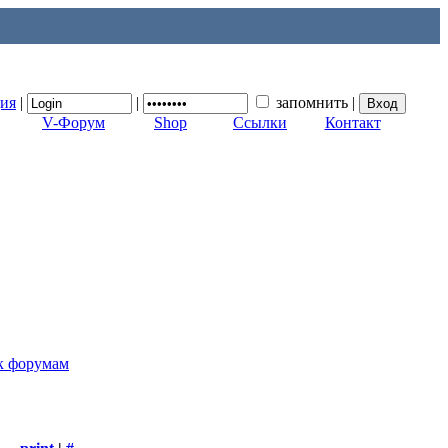
ция
|
|
запомнить
|
V-Форум
Shop
Ссылки
Контакт
к форумам