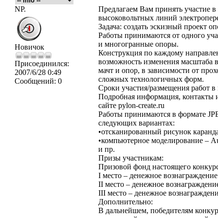
NP.
Предлагаем Вам принять участие в 
высоковольтных линий электропер
Задача: создать эскизный проект о
Работы принимаются от одного уча
и многогранные опоры.
Новичок
Конструкция по каждому направле
возможность изменения масштаба в
Присоединился:
мачт и опор, в зависимости от про
2007/6/28 0:49
сложных технологичных форм.
Сообщений:
0
Сроки участия/размещения работ в к
Подробная информация, контакты и
сайте pylon-create.ru
Работы принимаются в формате JPE
следующих вариантах:
•отсканированный рисунок каранда
•компьютерное моделирование – Auto
и пр.
Призы участникам:
Призовой фонд настоящего конкурс
I место – денежное вознаграждение 
II место – денежное вознаграждение
III место – денежное вознаграждени
Дополнительно:
В дальнейшем, победителям конкур