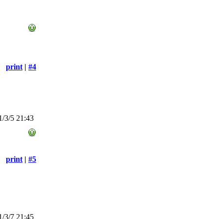
print
|
#4
/3/5 21:43
print
|
#5
/3/7 21:45