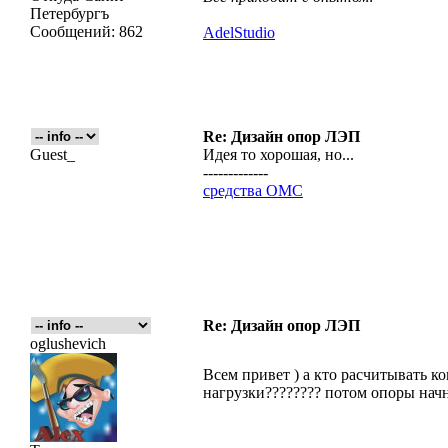
Петербургъ
Сообщений:
862
AdelStudio
Re: Дизайн опор ЛЭП
Guest_
Идея то хорошая, но...
-------------
средства ОМС
Re: Дизайн опор ЛЭП
oglushevich
Всем привет ) а кто расчитывать к
нагрузки???????? потом опоры начну