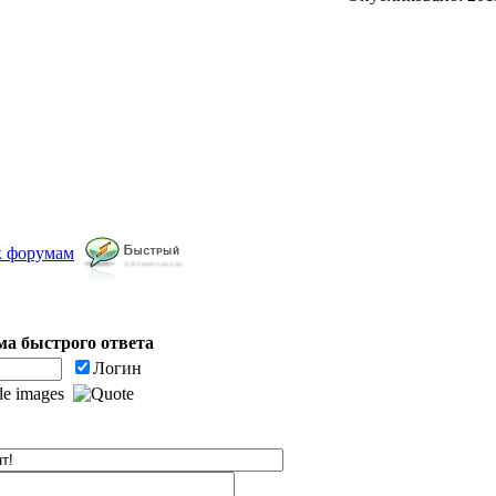
к форумам
а быстрого ответа
Логин