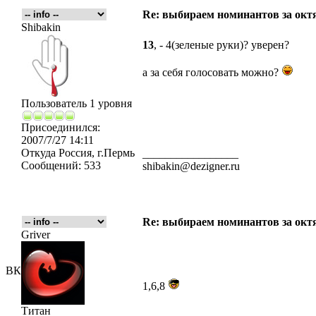
Re: выбираем номинантов за окт
Shibakin
13
, - 4(зеленые руки)? уверен?
а за себя голосовать можно?
Пользователь 1 уровня
Присоединился:
2007/7/27 14:11
Откуда
Россия, г.Пермь
_________________
Сообщений:
533
shibakin@dezigner.ru
Re: выбираем номинантов за окт
Griver
ВК
1,6,8
Титан