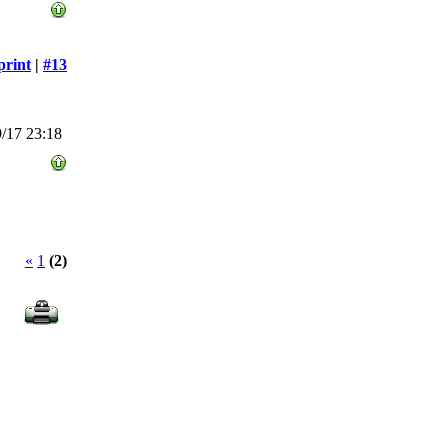
print
|
#13
/17 23:18
«
1
(2)