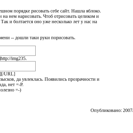
ешном порядке рисовать себе сайт. Нашла яблоко.
ли на нем нарисовать. Чтоб отрисовать целиком и
 Так и болтается оно уже несколько лет у нас на
мени -- дошли таки руки порисовать.
ttp://img235.
G][/URL]
изысков, да увлеклась. Появились прозрачности и
да, нет =-P.
олезно =-)
Опубликовано: 2007/