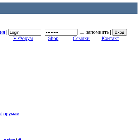
ция
|
|
запомнить
|
V-Форум
Shop
Ссылки
Контакт
к форумам