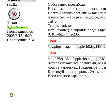
saШka
Собственно преамбула:
Несколько лет назад пришлось в сп
На что хватило времени -- так кап
полностью -- все руки не доходили.
сайте.
Титан
Теперь амбула:
Вот, наконец, выкроила полдня вре
Присоединился:
[URL=http://img235.
2005/6/15 16:29
Сообщений:
714
ban
/my.php?image=mfapplesh8.jpg][IMG]h
ban
/img235/9136/mfapplesh8.th.jpg[/IM
Хотела сначала все плашками, без 
мэши в капельках. Градиентов, прав
Критикуйте, на здоровье. Это мне п
Всем спасибо заранее =-)