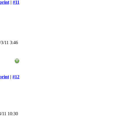
print
|
#11
3/11 3:46
print
|
#12
/11 10:30