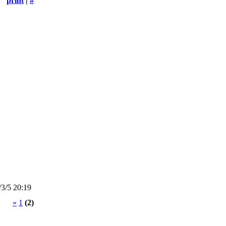
print
|
#
3/5 20:19
«
1
(2)