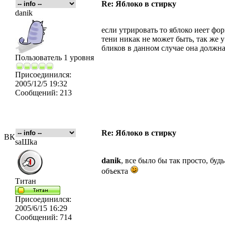
Re: Яблоко в стирку
danik
если утрировать то яблоко иеет фо
тени никак не может быть, так же 
бликов в данном случае она должна
Пользователь 1 уровня
Присоединился:
2005/12/5 19:32
Сообщений:
213
Re: Яблоко в стирку
ВК
saШka
danik
, все было бы так просто, бу
объекта
Титан
Присоединился:
2005/6/15 16:29
Сообщений:
714