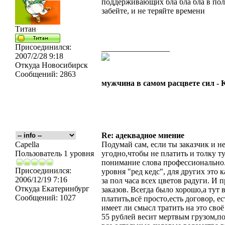
поддерживающих бла бла бла в пол
забейте, и не теряйте времени
Титан
Присоединился:
_________________
2007/2/28 9:18
Откуда
Новосибирск
Сообщений:
2863
мужчина в самом расцвете сил -
Re: адеквадное мнение
Capella
Подумай сам, если ты заказчик и н
Пользователь 1 уровня
угодно,чтобы не платить и толку ту
понимание слова профессионально.
Присоединился:
уровня "ред кедс", для других это 
2006/12/19 7:16
за пол часа всех цветов радуги. И 
Откуда
Екатеринбург
заказов. Всегда было хорошо,а тут в
Сообщений:
1027
платить,всё просто,есть договор, ес
имеет ли смысл тратить на это своё
55 рублей весит мертвым грузом,по