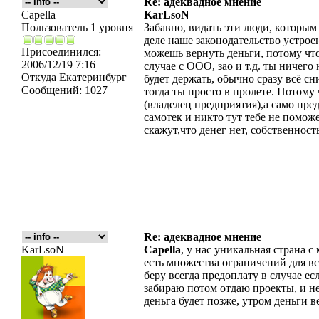
Re: адеквадное мнение
Capella
KarLsoN
Пользователь 1 уровня
Забавно, видать эти люди, которым
деле наше законодательство устрое
Присоединился:
можешь вернуть деньги, потому что 
2006/12/19 7:16
случае с ООО, зао и т.д. ты ничего
Откуда
Екатеринбург
будет держать, обычно сразу всё сни
Сообщений:
1027
тогда ты просто в пролете. Потому 
(владелец предприятия),а само пре
самотек и никто тут тебе не помож
скажут,что денег нет, собственност
Re: адеквадное мнение
KarLsoN
Capella
, у нас уникальная страна с
есть множества ограничений для вс
беру всегда предоплату в случае ес
забираю потом отдаю проекты, и не
деньга будет позже, утром деньги 