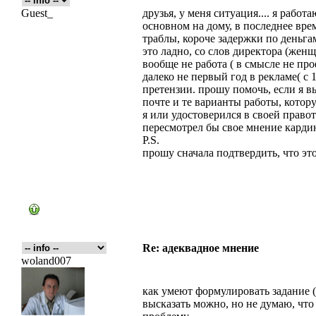
Guest_
друзья, у меня ситуация.... я рабо
основном на дому, в последнее вре
траблы, короче задержки по деньга
это ладно, со слов директора (женщ
вообще не работа ( в смысле не пр
далеко не первый год в рекламе( с 
претензии. прошу помочь, если я в
почте и те варианты работы, котор
я или удостоверился в своей правот
пересмотрел бы свое мнение карди
P.S.
прошу сначала подтвердить, что это
Re: адеквадное мнение
woland007
как умеют формулировать задание (
высказать можно, но не думаю, что