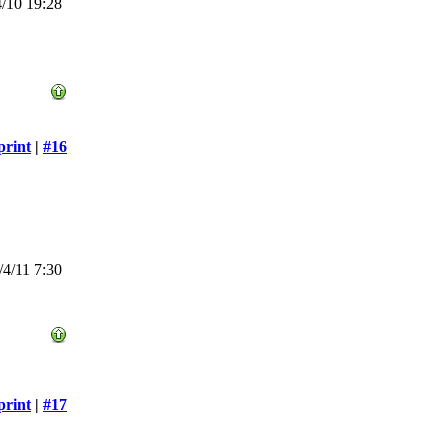
/10 19:28
print
|
#16
4/11 7:30
print
|
#17