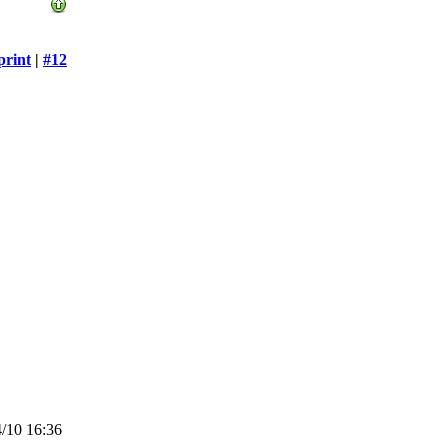
print
|
#12
/10 16:36