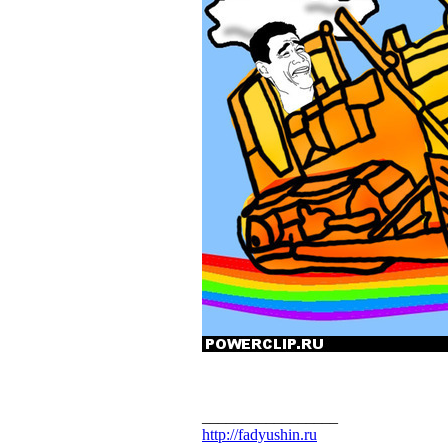
_________________
http://fadyushin.ru