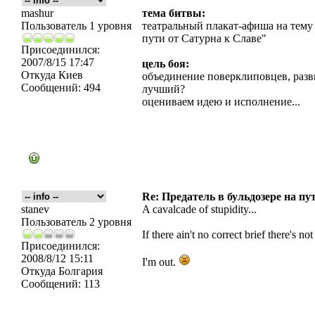
mashur
тема битвы:
Пользователь 1 уровня
театральный плакат-афиша на тему 
пути от Сатурна к Славе"
Присоединился:
2007/8/15 17:47
цель боя:
Откуда
Киев
объединение поверклиповцев, разви
Сообщений:
494
лучший?
оцениваем идею и исполнение...
Re: Предатель в бульдозере на пу
stanev
A cavalcade of stupidity...
Пользователь 2 уровня
If there ain't no correct brief there's n
Присоединился:
2008/8/12 15:11
I'm out.
Откуда
Болгария
Сообщений:
113