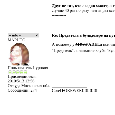
_________________
Друг не тот, кто сладко мажет, а 
Лучше 40 раз по разу, чем за раз все
-----------
Re: Предатель в бульдозере на пу
MAPUTO
А помоему у
MYST
ADEL
а все л
"Предатель", а название клуба "Бу
Пользователь 1 уровня
Присоединился:
2010/5/13 13:56
Откуда
Московская обл.
_________________
Сообщений:
274
Corel FOREWER!!!!!!!!!!!!