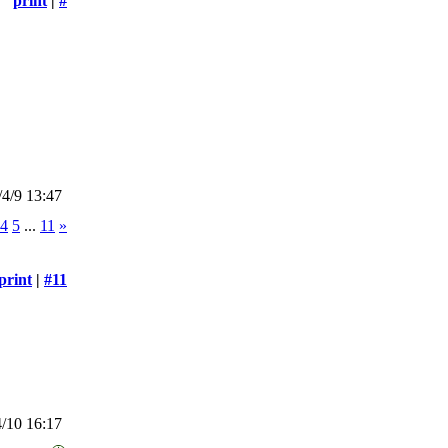
print
|
#
4/9 13:47
4
5
...
11
»
print
|
#11
/10 16:17