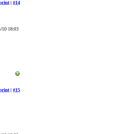
print
|
#14
/10 18:03
print
|
#15