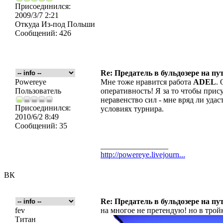
Присоединился:
2009/3/7 2:21
Откуда
Из-под Польши
Сообщений:
426
Re: Предатель в бульдозере на пу
Powereye
Мне тоже нравится работа
ADEL
.
Пользователь
оперативность! Я за то чтобы прис
неравенство сил - мне вряд ли уда
Присоединился:
условиях турнира.
2010/6/2 8:49
Сообщений:
35
_________________
http://powereye.livejourn...
ВК
Re: Предатель в бульдозере на пу
fev
на многое не претендую! но в трой
Титан