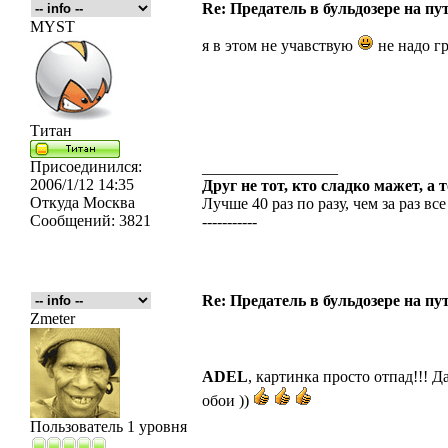
Re: Предатель в бульдозере на пу
MYST
я в этом не учавствую
не надо гр
Титан
Присоединился:
_________________
2006/1/12 14:35
Друг не тот, кто сладко мажет, а 
Откуда
Москва
Лучше 40 раз по разу, чем за раз все
Сообщений:
3821
-----------
Re: Предатель в бульдозере на пу
Zmeter
ADEL
, картинка просто отпад!!! Д
обои ))
Пользователь 1 уровня