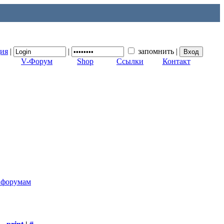
ция
|
|
запомнить
|
V-Форум
Shop
Ссылки
Контакт
к форумам