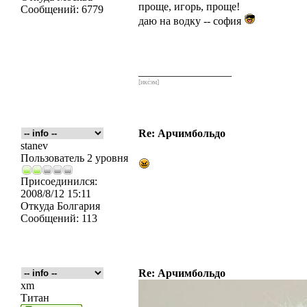
проще, игорь, проще!
Сообщений:
6779
даю на водку -- софия
_________________
[икс́эм]
Re: Арчимбольдо
stanev
Пользователь 2 уровня
Присоединился:
2008/8/12 15:11
Откуда
Болгария
Сообщений:
113
Re: Арчимбольдо
xm
Титан