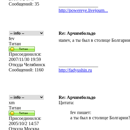
Сообщений:
35
_________________
http://powereye.livejourn...
Re: Арчимбольдо
fev
stanev, а ты был в столице Болгари
Титан
Присоединился:
2007/11/30 19:59
Откуда
Челябинск
_________________
Сообщений:
1160
http://fadyushin.ru
Re: Арчимбольдо
xm
Цитата:
Титан
fev пишет:
а ты был в столице Болгарии
Присоединился:
2005/10/2 14:57
Откуда
Москва