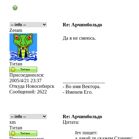
Re: Арчимбольдо
Zeram
Да я не смеюсь.
Титан
Присоединился:
2005/4/21 23:37
_________________
Откуда
Новосибирск
- Во имя Вектора.
Сообщений:
2622
- Именем Его.
Re: Арчимбольдо
xm
Цитата:
Титан
fev пишет:
а давай те скажем Станеву:
Присоединился: