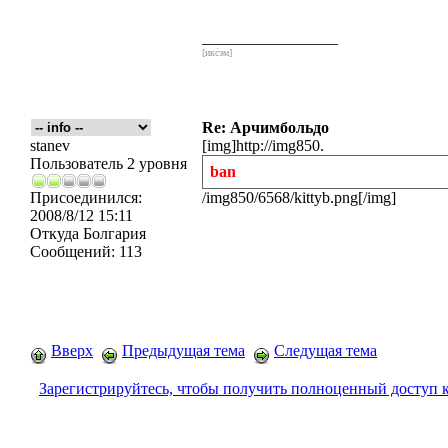
_________________
[икс́эм]
Re: Арчимбольдо
stanev
[img]http://img850.
Пользователь 2 уровня
ban
Присоединился:
/img850/6568/kittyb.png[/img]
2008/8/12 15:11
Откуда
Болгария
Сообщений:
113
Вверх
Предыдущая тема
Следущая тема
Зарегистрируйтесь, чтобы получить полноценный доступ 