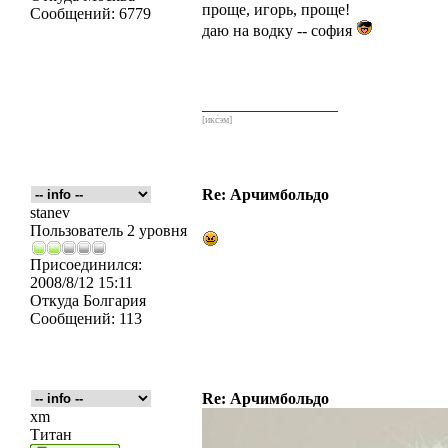
проще, игорь, проще!
Сообщений:
6779
даю на водку -- софия
_________________
[икс́эм]
Re: Арчимбольдо
stanev
Пользователь 2 уровня
Присоединился:
2008/8/12 15:11
Откуда
Болгария
Сообщений:
113
Re: Арчимбольдо
xm
Титан