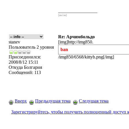
_________________
[икс́эм]
Re: Арчимбольдо
stanev
[img]http://img850.
Пользователь 2 уровня
ban
Присоединился:
/img850/6568/kittyb.png[/img]
2008/8/12 15:11
Откуда
Болгария
Сообщений:
113
Вверх
Предыдущая тема
Следущая тема
Зарегистрируйтесь, чтобы получить полноценный доступ 