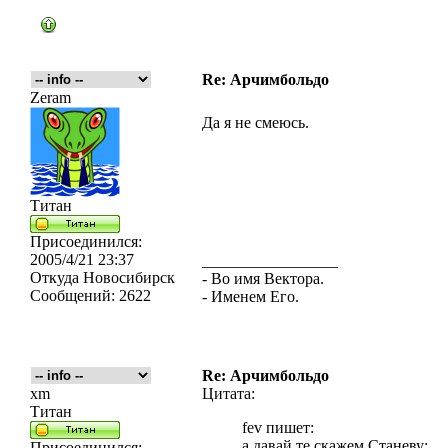
Re: Арчимбольдо
Zeram
Да я не смеюсь.
Титан
Присоединился:
2005/4/21 23:37
_________________
Откуда
Новосибирск
- Во имя Вектора.
Сообщений:
2622
- Именем Его.
Re: Арчимбольдо
xm
Цитата:
Титан
fev пишет:
а давай те скажем Станеву:
Присоединился: