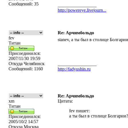
Сообщений:
35
_________________
http://powereye.livejourn...
Re: Арчимбольдо
fev
stanev, а ты был в столице Болгари
Титан
Присоединился:
2007/11/30 19:59
Откуда
Челябинск
_________________
Сообщений:
1160
http://fadyushin.ru
Re: Арчимбольдо
xm
Цитата:
Титан
fev пишет:
а ты был в столице Болгарии
Присоединился:
2005/10/2 14:57
Откуда
Москва