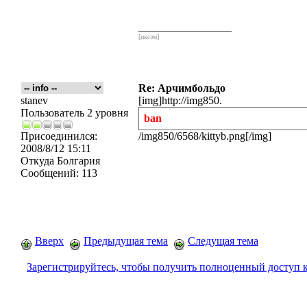
_________________
[икс́эм]
Re: Арчимбольдо
stanev
[img]http://img850.
Пользователь 2 уровня
ban
Присоединился:
/img850/6568/kittyb.png[/img]
2008/8/12 15:11
Откуда
Болгария
Сообщений:
113
Вверх
Предыдущая тема
Следущая тема
Зарегистрируйтесь, чтобы получить полноценный доступ 