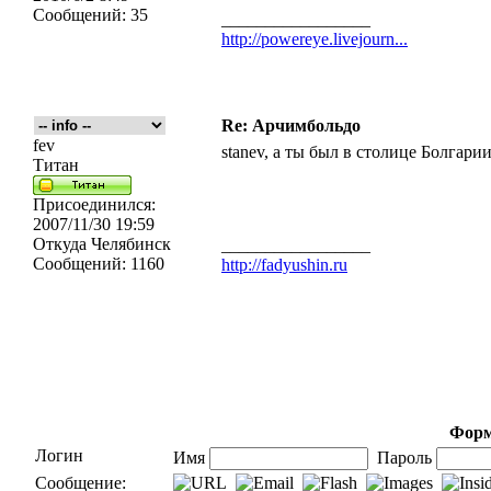
Сообщений:
35
_________________
http://powereye.livejourn...
Re: Арчимбольдо
fev
stanev, а ты был в столице Болгари
Титан
Присоединился:
2007/11/30 19:59
Откуда
Челябинск
_________________
Сообщений:
1160
http://fadyushin.ru
Форм
Логин
Имя
Пароль
Сообщение: