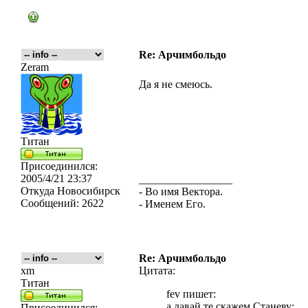
Re: Арчимбольдо
Zeram
Да я не смеюсь.
Титан
Присоединился:
2005/4/21 23:37
_________________
Откуда
Новосибирск
- Во имя Вектора.
Сообщений:
2622
- Именем Его.
Re: Арчимбольдо
xm
Цитата:
Титан
fev пишет:
а давай те скажем Станеву:
Присоединился: