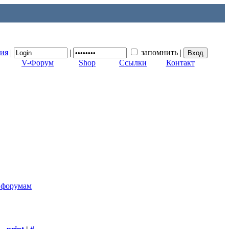
ция
|
|
запомнить
|
V-Форум
Shop
Ссылки
Контакт
к форумам