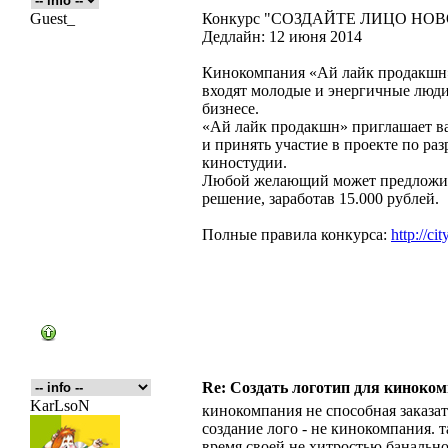
Guest_
Конкурс "СОЗДАЙТЕ ЛИЦО Н
Дедлайн: 12 июня 2014
Кинокомпания «Ай лайк продакшн»
входят молодые и энергичные люди
бизнесе.
«Ай лайк продакшн» приглашает ва
и принять участие в проекте по ра
киностудии.
Любой желающий может предложить
решение, заработав 15.000 рублей.
Полные правила конкурса:
http://cit
Re: Создать логотип для киноко
KarLsoN
кинокомпания не способная заказат
создание лого - не кинокомпания. т
время своей не хитростью банально