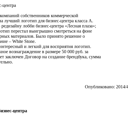
с-центра
х компаний собственников коммерческой
а лучший логотип для бизнес-центра класса А.
 редизайну лобби бизнес-центра «Лесная плаза»;
отип перестал выигрышно смотреться на фоне
урных материалов. Было принято решение о
ние – White Stone.
интересный и легкий для восприятия логотип.
ое вознаграждение в размере 50 000 руб. за
ет заключен Договор на создание брендбука, сумма
тельно.
Опубликовано: 2014/4
бизнес-центра