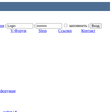
ция
|
|
запомнить
|
V-Форум
Shop
Ссылки
Контакт
к форумам