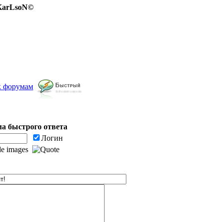
 KarLsoN©
к форумам
а быстрого ответа
Логин