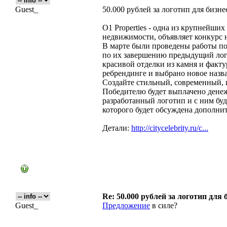
Guest_
50.000 рублей за логотип для бизне
O1 Properties - одна из крупнейши
недвижимости, объявляет конкурс н
В марте были проведены работы по
по их завершению предыдущий лог
красивой отделки из камня и факт
ребрендинге и выбрано новое назва
Создайте стильный, современный, 
Победителю будет выплачено денежн
разработанный логотип и с ним буд
которого будет обсуждена дополни
Детали:
http://citycelebrity.ru/c...
Re: 50.000 рублей за логотип для 
Guest_
Предложение
в силе?