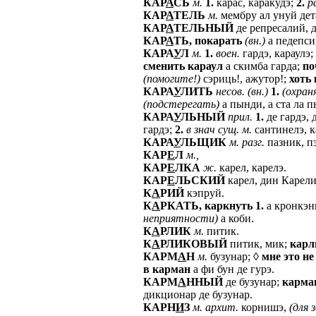
КАР
А
СЬ
м.
1.
карас, каракудэ;
2.
р
КАР
А
ТЕЛЬ
м.
мембру ал унуй дет
КАР
А
ТЕЛЬНЫЙ
де репресалий, д
КАР
А
ТЬ,
покарать
(вн.)
а педепси,
КАРА
У
Л
м.
1.
воен.
гардэ, караулэ;
сменить
караул
а скимба гарда;
по
(помогите!)
сэриць!, ажутор!;
хоть
КАРА
У
ЛИТЬ
несов.
(вн.)
1.
(охран
(подстерегать)
а пынди, а ста ла п
КАРА
У
ЛЬНЫЙ
прил.
1.
де гардэ, 
гардэ;
2.
в
знач
сущ.
м.
сантинелэ, к
КАРА
У
ЛЬЩИК
м.
разг.
пазник, п
КАР
Е
Л
м.,
КАР
Е
ЛКА
ж.
карел, карелэ.
КАР
Е
ЛЬСКИЙ
карел, дин Карели
К
А
РИЙ
кэпруй.
К
А
РКАТЬ,
каркнуть
1.
а кронкэни
неприятности)
а коби.
К
А
РЛИК
м.
питик.
К
А
РЛИКОВЫЙ
питик, мик;
карл
КАРМ
А
Н
м.
бузунар; ◊
мне
это
не
в
карман
а фи бун де гурэ.
КАРМ
А
ННЫЙ
де бузунар;
карма
дикционар де бузунар.
КАРН
И
З
м.
архит.
корнишэ,
(для