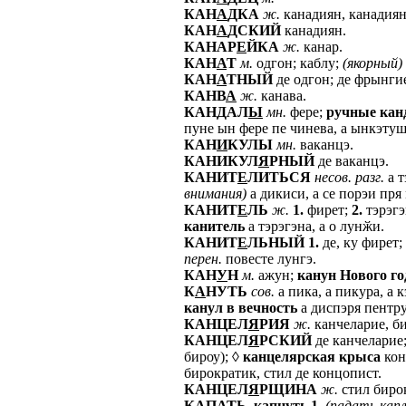
КАН
А
ДКА
ж.
канадиян, канадиян
КАН
А
ДСКИЙ
канадиян.
КАНАР
Е
ЙКА
ж.
канар.
КАН
А
Т
м.
одгон; каблу;
(якорный)
КАН
А
ТНЫЙ
де одгон; де фрынги
КАНВ
А
ж.
канава.
КАНДАЛ
Ы
мн.
фере;
ручные
кан
пуне ын фере пе чинева, а ынкэтуша
КАН
И
КУЛЫ
мн.
ваканцэ.
КАНИКУЛ
Я
РНЫЙ
де ваканцэ.
КАНИТ
Е
ЛИТЬСЯ
несов.
разг.
а т
внимания)
а дикиси, а се порэи пря 
КАНИТ
Е
ЛЬ
ж.
1.
фирет;
2.
тэрэгэ
канитель
а тэрэгэна, а о лунӂи.
КАНИТ
Е
ЛЬНЫЙ
1.
де, ку фирет;
перен.
повесте лунгэ.
КАН
У
Н
м.
ажун;
канун
Нового
го
К
А
НУТЬ
сов.
а пика, а пикура, а к
канул
в
вечность
а диспэря пентру
КАНЦЕЛ
Я
РИЯ
ж.
канчеларие, би
КАНЦЕЛ
Я
РСКИЙ
де канчеларие
бироу); ◊
канцелярская
крыса
кон
бирократик, стил де концопист.
КАНЦЕЛ
Я
РЩИНА
ж.
стил биро
К
А
ПАТЬ,
капнуть
1.
(падать
кап