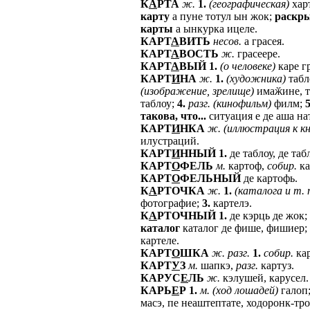
К
А
РТА
ж.
1.
(географическая)
хар
карту
а пуне тотул ын жок;
раскр
карты
а ынкурка ицеле.
КАРТ
А
ВИТЬ
несов.
а грасея.
КАРТ
А
ВОСТЬ
ж.
грасеере.
КАРТ
А
ВЫЙ
1.
(о
человеке)
каре г
КАРТ
И
НА
ж.
1.
(художника)
табл
(изображение,
зрелище)
имаӂине, т
таблоу;
4.
разг.
(кинофильм)
филм;
5
такова,
что...
ситуация е де аша нат
КАРТ
И
НКА
ж.
(иллюстрация
к
кн
илустраций.
КАРТ
И
ННЫЙ
1.
де таблоу, де таб
КАРТ
О
ФЕЛЬ
м.
картоф,
собир.
ка
КАРТ
О
ФЕЛЬНЫЙ
де картофь.
К
А
РТОЧКА
ж.
1.
(каталога
и
т.
фотографие;
3.
картелэ.
К
А
РТОЧНЫЙ
1.
де кэрць де жок;
каталог
каталог де фише, фишиер;
картеле.
КАРТ
О
ШКА
ж.
разг.
1.
собир.
ка
КАРТ
У
З
м.
шапкэ,
разг.
картуз.
КАРУС
Е
ЛЬ
ж.
кэлушей, карусел.
КАРЬ
Е
Р
1.
м.
(ход
лошадей)
галоп
масэ, пе неаштептате, ходоронк-тро