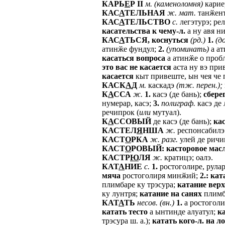
КАРЬ
Е
Р
II
м.
(каменоломня)
кариер
КАС
А
ТЕЛЬНАЯ
ж.
мат.
танӂент
КАС
А
ТЕЛЬСТВО
с.
легэтурэ; ре
касательства
к
чему-л.
а ну авя ни
КАС
А
ТЬСЯ,
коснуться
(рд.)
1.
(д
атинӂе фундул;
2.
(упоминать)
а ат
касаться
вопроса
а атинӂе о проб
это
вас
не
касается
аста ну вэ при
касается
кыт привеште, ын чея че 
КАСК
А
Д
м.
каскадэ
(тж.
перен.);
К
А
ССА
ж.
1.
касэ (де бань);
сбере
нумерар, касэ;
3.
полиграф.
касэ де 
речипрок (
или
мутуал).
К
А
ССОВЫЙ
де касэ (де бань);
ка
КАСТЕЛ
Я
НША
ж.
респонсабилэ 
КАСТ
О
РКА
ж.
разг.
улей де ричи
КАСТ
О
РОВЫЙ:
касторовое
мас
КАСТР
Ю
ЛЯ
ж.
кратицэ; оалэ.
КАТ
А
НИЕ
с.
1.
ростоголире, руларе
мяча
ростоголиря минӂий;
2.:
кат
плимбаре ку трэсура;
катание
вер
ку лунтря;
катание
на
санях
плимб
КАТ
А
ТЬ
несов.
(вн.)
1.
а ростоголи,
катать
тесто
а ынтинде алуатул;
к
трэсура ш. а.);
катать
кого-л.
на
ло