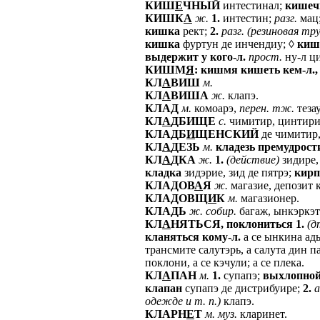
КИШ
Е
ЧНЫЙ
интестинал;
кишеч
КИШК
А
ж.
1.
интестин;
разг.
мац
кишка
рект;
2.
разг.
(резиновая
тру
кишка
фуртун де инчендиу; ◊
киш
выдержит
у
кого-л.
прост.
ну-л ци
КИШМ
Я
:
кишмя
кишеть
кем-л.,
КЛ
А
ВИШ
м.
КЛ
А
ВИША
ж.
клапэ.
КЛАД
м.
комоарэ,
перен.
тж.
тезау
КЛ
А
ДБИЩЕ
с.
чимитир, цинтири
КЛАДБ
И
ЩЕНСКИЙ
де чимитир,
КЛ
А
ДЕЗЬ
м.
кладезь
премудрост
КЛ
А
ДКА
ж.
1.
(действие)
зидире,
кладка
зидэрие, зид де пятрэ;
кирп
КЛАДОВ
А
Я
ж.
магазие, депозит 
КЛАДОВЩ
И
К
м.
магазионер.
КЛАДЬ
ж.
собир.
багаж, ынкэркэт
КЛ
А
НЯТЬСЯ,
поклониться
1.
(д
кланяться
кому-л.
а се ынкина ад
трансмите салутэрь, а салута дин п
поклони, а се кэчули; а се плека.
КЛ
А
ПАН
м.
1.
супапэ;
выхлопно
клапан
супапэ де дистрибуире;
2.
а
одежде
и
т.
п.)
клапэ.
КЛАРН
Е
Т
м.
муз.
кларинет.