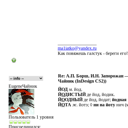
_________________
ma1iatko@yandex.ru
Как повяжешь галстук - береги его
Re: А.П. Борш, И.Н. Запорожан —
Чайник (InDesign CS2))
EugeneЧайник
ЙОД
м.
йод.
Й
О
ДИСТЫЙ
де йод, йодик.
Й
О
ОДНЫЙ
де йод, йодат;
йодная
Й
О
ТА
ж.
йотэ; ◊
ни
на
йоту
нич (м
Пользователь 1 уровня
Присоединился: