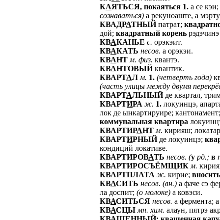
К
А
ЯТЬСЯ,
покаяться
1.
а се кэи
сознаваться)
а рекуноаште, а мэрт
КВАДР
А
ТНЫЙ
патрат;
квадратн
дой;
квадратный
корень
рэдэчинэ 
КВ
А
КАНЬЕ
с.
орэкэит.
КВ
А
КАТЬ
несов.
а орэкэи.
КВ
А
НТ
м.
физ.
квантэ.
КВ
А
НТОВЫЙ
квантик.
КВАРТ
А
Л
м.
1.
(четверть
года)
кв
(часть
улицы
между
двумя
перекрё
КВАРТ
А
ЛЬНЫЙ
де квартал, три
КВАРТ
И
РА
ж.
1.
локуинцэ, апарт
лок де ынкартируире; кантонамент
коммунальная
квартира
локуинцэ
КВАРТИР
А
НТ
м.
кирияш; локатар
КВАРТ
И
РНЫЙ
де локуинцэ;
ква
кондиций локативе.
КВАРТИРОВ
А
ТЬ
несов.
(
у
рд.;
в
КВАРТИРОСЪЁМЩИК
м.
кирияш
КВАРТПЛ
А
ТА
ж.
кирие;
вносит
КВ
А
СИТЬ
несов.
(вн.)
а фаче сэ фе
ла доспит;
(о
молоке)
а ковэси.
КВ
А
СИТЬСЯ
несов.
а фермента; а
КВ
А
СЦЫ
мн.
хим.
алаун, пятрэ акр
КВ
А
ШЕННЫЙ:
квашенная
капу