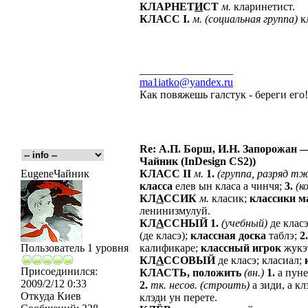
КЛАРНЕТ
И
СТ
м.
кларинетист.
КЛАСС
I.
м.
(социальная
группа)
к
_________________
ma1iatko@yandex.ru
Как повяжешь галстук - береги его
Re: А.П. Борш, И.Н. Запорожан —
Чайник (InDesign CS2))
EugeneЧайник
КЛАСС
II
м.
1.
(группа,
разряд
тж
класса
елев ын класа а чинчя;
3.
(к
КЛ
А
ССИК
м.
класик;
классики
м
ленинизмулуй.
КЛ
А
ССНЫЙ
1.
(учебный)
де класэ
(де класэ);
классная
доска
таблэ;
2.
Пользователь 1 уровня
калификаре;
классный
игрок
жукэт
КЛ
А
ССОВЫЙ
де класэ; класиал;
Присоединился:
КЛАСТЬ,
положить
(вн.)
1.
а пуне
2009/2/12 0:33
2.
тк.
несов.
(строить)
а зиди, а кл
Откуда
Киев
клэди ун перете.