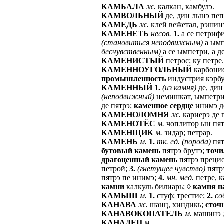
К
А
МБАЛА
ж.
калкан, камбулэ.
КАМВ
О
ЛЬНЫЙ
де, дин лынэ пеп
КАМ
Е
ДЬ
ж.
клей веӂетал, рэшинэ
КАМЕН
Е
ТЬ
несов.
1.
а се петрифи
(становиться
неподвижным)
а ымп
бесчувственным)
а се ымпетри, а д
КАМЕН
И
СТЫЙ
петрос; ку петре.
КАМЕННОУГ
О
ЛЬНЫЙ
карбониф
промышленность
индустрия кэрб
К
А
МЕННЫЙ
1.
(из
камня)
де, дин
(неподвижный)
немишкат, ымпетри
де пятрэ;
каменное
сердце
инимэ де
КАМЕНОЛ
О
МНЯ
ж.
кариерэ де п
КАМЕНОТЁС
м.
чоплитор ын пятр
К
А
МЕНЩИК
м.
зидар; петрар.
К
А
МЕНЬ
м.
1.
тк.
ед.
(порода)
пят
бутовый
камень
пятрэ брутэ;
точ
драгоценный
камень
пятрэ прецио
петрой;
3.
(гнетущее
чувство)
пятрэ
пятрэ пе инимэ;
4.
мн.
мед.
петре, к
камни
калкуль билиарь; ◊
камня
н
КАМ
Ы
Ш
м.
1.
стуф; трестие;
2.
со
КАН
А
ВА
ж.
шанц, хиндикь;
сточ
КАНАВОКОП
А
ТЕЛЬ
м.
машинэ д
КАН
А
ДЕЦ
м.