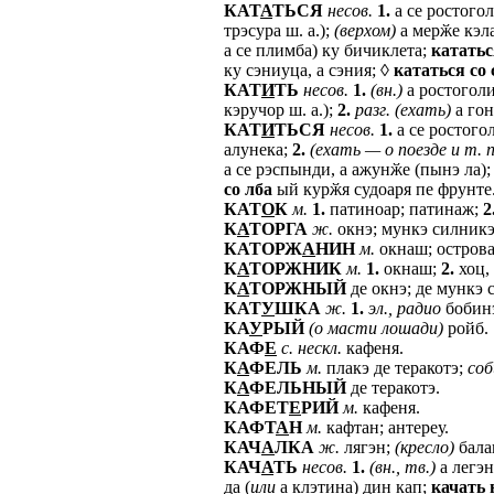
КАТ
А
ТЬСЯ
несов.
1.
а се ростогол
трэсура ш. а.);
(верхом)
а мерӂе кэла
а се плимба) ку бичиклета;
кататьс
ку сэниуца, а сэния; ◊
кататься
со
КАТ
И
ТЬ
несов.
1.
(вн.)
а ростоголи,
кэручор ш. а.);
2.
разг.
(ехать)
а гон
КАТ
И
ТЬСЯ
несов.
1.
а се ростоголи
алунека;
2.
(ехать
—
о
поезде
и
т.
п
а се рэспынди, а ажунӂе (пынэ ла)
со
лба
ый курӂя судоаря пе фрунте
КАТ
О
К
м.
1.
патиноар; патинаж;
2
К
А
ТОРГА
ж.
окнэ; мункэ силникэ
КАТОРЖ
А
НИН
м.
окнаш; острова
К
А
ТОРЖНИК
м.
1.
окнаш;
2.
хоц,
К
А
ТОРЖНЫЙ
де окнэ; де мункэ 
КАТ
У
ШКА
ж.
1.
эл.,
радио
бобин
КА
У
РЫЙ
(о
масти
лошади)
ройб.
КАФ
Е
с.
нескл.
кафеня.
К
А
ФЕЛЬ
м.
плакэ де теракотэ;
соб
К
А
ФЕЛЬНЫЙ
де теракотэ.
КАФЕТ
Е
РИЙ
м.
кафеня.
КАФТ
А
Н
м.
кафтан; антереу.
КАЧ
А
ЛКА
ж.
лягэн;
(кресло)
бала
КАЧ
А
ТЬ
несов.
1.
(вн.,
тв.)
а легэн
да (
или
а клэтина) дин кап;
качать