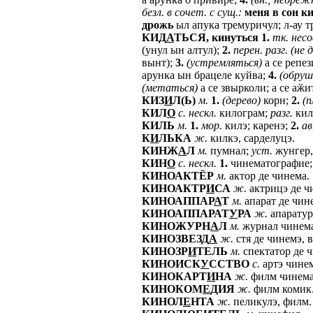
безл.
в
сочет.
с
сущ.:
меня
в
сон
ки
дрожь
ыл апука тремуричул; л-ау 
КИД
А
ТЬСЯ,
кинуться
1.
тк.
несо
(унул ын алтул);
2.
перен.
разг.
(не
вынт);
3.
(устремляться)
а се репез
арунка ын брацеле куйва;
4.
(обруш
(метаться)
а се звырколи; а се аӂи
КИЗ
И
Л(Ь)
м.
1.
(дерево)
корн;
2.
(п
КИЛ
О
с.
нескл.
килограм;
разг.
кил
КИЛЬ
м.
1.
мор.
килэ; каренэ;
2.
ав
К
И
ЛЬКА
ж.
килкэ, сарделуцэ.
КИНЖ
А
Л
м.
пумнал;
уст.
жунгер,
КИН
О
с.
нескл.
1.
чинематографие
КИНОАКТЁР
м.
актор де чинема.
КИНОАКТР
И
СА
ж.
актрицэ де ч
КИНОАППАР
А
Т
м.
апарат де чин
КИНОАППАРАТ
У
РА
ж.
апаратур
КИНОЖУРН
А
Л
м.
журнал чинема
КИНОЗВЕЗД
А
ж.
стя де чинемэ, в
КИНОЗР
И
ТЕЛЬ
м.
спектатор де 
КИНОИСК
У
ССТВО
с.
артэ чине
КИНОКАРТ
И
НА
ж.
филм чинема
КИНОКОМ
Е
ДИЯ
ж.
филм комик
КИНОЛ
Е
НТА
ж.
пеликулэ, филм.