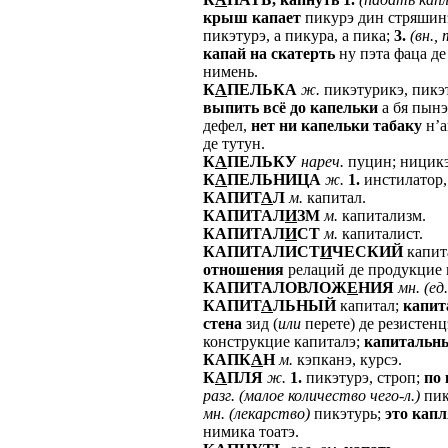
крыш
капает
пикурэ дин стряшин
пикэтурэ, а пикура, а пика;
3.
(вн.,
капай
на
скатерть
ну пэта фаца де
нимень.
К
А
ПЕЛЬКА
ж.
пикэтурикэ, пикэт
выпить
всё
до
капельки
а бя пынэ
дефел,
нет
ни
капельки
табаку
н’а
де тутун.
К
А
ПЕЛЬКУ
нареч.
пуцин; ницикэ
К
А
ПЕЛЬНИЦА
ж.
1.
инстилатор,
КАПИТ
А
Л
м.
капитал.
КАПИТАЛ
И
ЗМ
м.
капитализм.
КАПИТАЛ
И
СТ
м.
капиталист.
КАПИТАЛИСТ
И
ЧЕСКИЙ
капит
отношения
релаций де продукцие 
КАПИТАЛОВЛОЖ
Е
НИЯ
мн.
(ед.
КАПИТ
А
ЛЬНЫЙ
капитал;
капит
стена
зид (
или
перете) де резистенц
конструкцие капиталэ;
капитальн
КАПК
А
Н
м.
кэпканэ, курсэ.
К
А
ПЛЯ
ж.
1.
пикэтурэ, строп;
по
разг.
(малое
количество
чего-л.)
пик
мн.
(лекарство)
пикэтурь;
это
капл
нимика тоатэ.