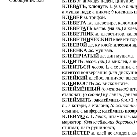
Сообщений:
328
КЛЁВ
м.
апукаря надей, цикуире.
КЛЕВ
А
ТЬ,
клюнуть
1.
(вн.
о
птиц
а мушка нада; а цикуи; ◊
клевать
н
КЛ
Е
ВЕР
м.
трифой.
КЛЕВЕТ
А
ж.
клеветире, каломние
КЛЕВЕТ
А
ТЬ
несов.
(
на
вн.)
а клев
КЛЕВЕТН
И
К
м.
клеветитор, кало
КЛЕВЕТН
И
ЧЕСКИЙ
клеветитор
КЛЕЕВ
О
Й
де, ку клей;
клеевая
к
КЛЕЁНКА
ж.
мушама.
КЛЕЁНЧАТЫЙ
де, дин мушама.
КЛ
Е
ИТЬ
несов.
(вн.)
а ынклея, а л
КЛ
Е
ИТЬСЯ
несов.
1.
а се липи, а
клеится
конверсация (
или
дискуция)
КЛ
Е
ЙКИЙ
клейос, липичос; выск
КЛ
Е
ЙКОСТЬ
ж.
вискозитате.
КЛЕЙМЁННЫЙ
(о
металлах)
шта
еталонат;
(о
скоте)
ку ланга, дэнгэ
КЛЕЙМ
И
ТЬ,
заклеймить
(вн.)
1.
п.)
а котэри, а еталона;
(о
животны
осынди, а ынфера;
клеймить
позо
КЛЕЙМ
О
с.
1.
(знак)
штампилэ, ма
маркатор;
(для
клеймения
деревьев)
стигмат, патэ рушиноасэ;
КЛ
Е
ЙСТЕР
м.
клей де амидон, кл