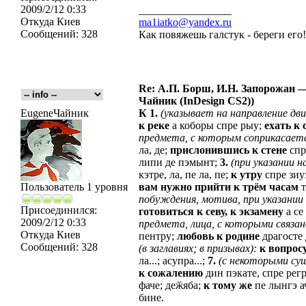
2009/2/12 0:33
_________________
Откуда
Киев
ma1iatko@yandex.ru
Сообщений:
328
Как повяжешь галстук - береги его
Re: А.П. Борш, И.Н. Запорожан —
Чайник (InDesign CS2))
EugeneЧайник
К
1.
(указывает
на
направление
дв
к
реке
а коборы спре рыу;
ехать
к
предмета,
с
которым
соприкасает
ла, де;
прислонившись
к
стене
спр
липи де пэмынт;
3.
(при
указании
н
кэтре, ла, пе ла, пе;
к
утру
спре зиу
Пользователь 1 уровня
вам
нужно
прийти
к
трём
часам
т
побуждения,
мотива,
при
указании
Присоединился:
готовиться
к
севу,
к
экзамену
а се
2009/2/12 0:33
предмета,
лица,
с
которыми
связан
Откуда
Киев
пентру;
любовь
к
родине
драгосте 
Сообщений:
328
(в
заглавиях;
в
призывах):
к
вопрос
ла...; асупра...;
7.
(с
некоторыми
су
к
сожалению
дин пэкате, спре регр
фаче; деӂяба;
к
тому
же
пе лынгэ ач
бине.