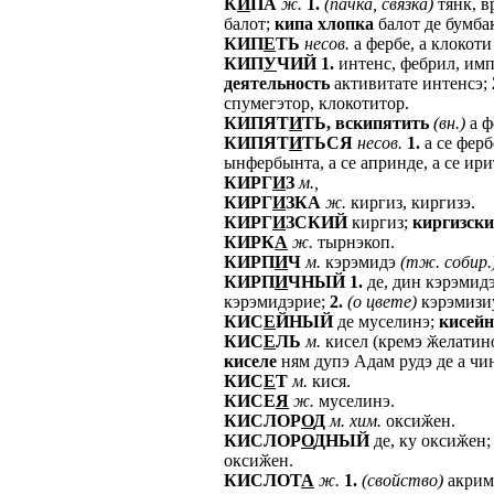
К
И
ПА
ж.
1.
(пачка,
связка)
тянк, в
балот;
кипа
хлопка
балот де бумба
КИП
Е
ТЬ
несов.
а фербе, а клокот
КИП
У
ЧИЙ
1.
интенс, фебрил, имп
деятельность
активитате интенсэ;
спумегэтор, клокотитор.
КИПЯТ
И
ТЬ,
вскипятить
(вн.)
а ф
КИПЯТ
И
ТЬСЯ
несов.
1.
а се ферб
ынфербынта, а се апринде, а се ирит
КИРГ
И
З
м.,
КИРГ
И
ЗКА
ж.
киргиз, киргизэ.
КИРГ
И
ЗСКИЙ
киргиз;
киргизск
КИРК
А
ж.
тырнэкоп.
КИРП
И
Ч
м.
кэрэмидэ
(тж.
собир.
КИРП
И
ЧНЫЙ
1.
де, дин кэрэмид
кэрэмидэрие;
2.
(о
цвете)
кэрэмизи
КИС
Е
ЙНЫЙ
де муселинэ;
кисей
КИС
Е
ЛЬ
м.
кисел (кремэ ӂелатиноа
киселе
ням дупэ Адам рудэ де а чин
КИС
Е
Т
м.
кися.
КИСЕ
Я
ж.
муселинэ.
КИСЛОР
О
Д
м.
хим.
оксиӂен.
КИСЛОР
О
ДНЫЙ
де, ку оксиӂен;
оксиӂен.
КИСЛОТ
А
ж.
1.
(свойство)
акриме