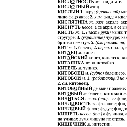
КИСЛ
О
ТНОСТЬ
ж.
ачидитате.
КИСЛ
О
ТНЫЙ
ачид.
К
И
СЛЫЙ
1.
акру;
(прокисший)
ынэ
лицо
фацэ акрэ;
2.
хим.
ачид; ◊
кис
КИСЛ
Я
ТИНА
ж.
разг.
акрялэ, ак
К
И
СНУТЬ
несов.
а се акри, а се 
КИСТЬ
ж.
1.
(часть
руки)
мынэ;
т
стругуре;
3.
(украшение)
чукуре; ка
бритья
пэмэтуэ;
5.
(для
рисования)
КИТ
м.
1.
баленэ;
2.
перен.
стылп;
КИТ
А
ЕЦ
м.
кинез.
КИТ
А
ЙСКИЙ
кинез, кинезеск;
ки
КИТА
Я
НКА
ж.
кинезоайкэ.
К
И
ТЕЛЬ
м.
туникэ.
КИТОБ
О
ЕЦ
м.
(судно)
балениерэ.
КИТОБ
О
Й
м.
1.
(работающий
на
2.
см.
китобоец.
КИТОБ
О
ЙНЫЙ
де вынат балене;
КИТ
О
ВЫЙ
де баленэ;
китовый
ж
КИЧ
И
ТЬСЯ
несов.
(тв.)
а се фэли,
КИЧЛ
И
ВОСТЬ
ж.
фэлошие; фанд
КИЧЛ
И
ВЫЙ
фэлос; фудул; фандо
КИШ
Е
ТЬ
несов.
(тв.)
а фурника, а
на
улицах
лумя мишуна пе стрэзь.
КИШ
Е
ЧНИК
м.
интестин.