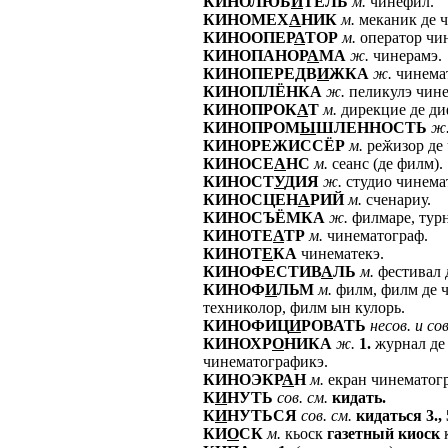
КИНОЛЮБ
И
ТЕЛЬ
м.
чинефил.
КИНОМЕХ
А
НИК
м.
меканик де ч
КИНООПЕР
А
ТОР
м.
оператор чи
КИНОПАНОР
А
МА
ж.
чинерамэ.
КИНОПЕРЕДВ
И
ЖКА
ж.
чинемат
КИНОПЛЁНКА
ж.
пеликулэ чине
КИНОПРОК
А
Т
м.
дирекцие де ди
КИНОПРОМ
Ы
ШЛЕННОСТЬ
ж
КИНОРЕЖИССЁР
м.
реӂизор де 
КИНОСЕ
А
НС
м.
сеанс (де филм).
КИНОСТ
У
ДИЯ
ж.
студио чинемат
КИНОСЦЕН
А
РИЙ
м.
сченариу.
КИНОСЪЁМКА
ж.
филмаре, тур
КИНОТЕ
А
ТР
м.
чинематограф.
КИНОТ
Е
КА
чинематекэ.
КИНОФЕСТИВ
А
ЛЬ
м.
фестивал 
КИНОФ
И
ЛЬМ
м.
филм, филм де 
техниколор, филм ын кулорь.
КИНОФИЦ
И
РОВАТЬ
несов.
и
сов
КИНОХР
О
НИКА
ж.
1.
журнал де
чинематографикэ.
КИНОЭКР
А
Н
м.
екран чинематог
К
И
НУТЬ
сов.
см.
кидать.
К
И
НУТЬСЯ
сов.
см.
кидаться
3.,
КИ
О
СК
м.
кьоск
газетный
киоск
к