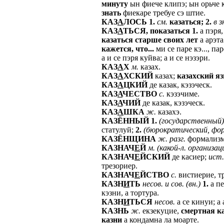
минуту
ын фиече клипэ; ын орьче 
знать
фиекаре требуе сэ штие.
КАЗ
А
ЛОСЬ
1.
см.
казаться;
2.
в
з
КАЗ
А
ТЬСЯ,
показаться
1.
а пэря,
казаться
старше
своих
лет
а арэта
кажется,
что...
ми се паре кэ..., пар
а и се пэря куйва; а и се нэзэри.
КАЗ
А
Х
м.
казах.
КАЗ
А
ХСКИЙ
казах;
казахский
я
КАЗ
А
ЦКИЙ
де казак, кэзэческ.
КАЗ
А
ЧЕСТВО
с.
кэзэчиме.
КАЗ
А
ЧИЙ
де казак, кэзэческ.
КАЗ
А
ШКА
ж.
казахэ.
КАЗЁННЫЙ
1.
(государственный)
статулуй;
2.
(бюрократический,
фор
КАЗЁНЩИНА
ж.
разг.
формализм,
КАЗНАЧ
Е
Й
м.
(какой-л.
организац
КАЗНАЧ
Е
ЙСКИЙ
де касиер;
ист.
трезориер.
КАЗНАЧ
Е
ЙСТВО
с.
вистиерие, т
КАЗН
И
ТЬ
несов.
и
сов.
(вн.)
1.
а пе
кэзни, а тортура.
КАЗН
И
ТЬСЯ
несов.
а се кинуи; а
КАЗНЬ
ж.
екзекуцие,
смертная
к
казни
а кондамна ла моарте.