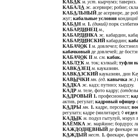
КАБ
А
К
м.
уст.
кырчумэ; тавернэ.
КАБАЛ
А
ж.
асервире; робие; скл
КАБ
А
ЛЬНЫЙ
де асервире, де ро
жуг;
кабальные
условия
кондиций
КАБ
А
Н
м.
1.
(дикий)
порк сэлбатик
КАБАРД
И
НЕЦ
м.,
КАБАРД
И
НКА
ж.
кабардин, каба
КАБАРД
И
НСКИЙ
кабардин;
каб
КАБАЧ
О
К
I
м.
довлечел; бостэнел
кабачковый
де довлечей; де бостэ
КАБАЧ
О
К
II
м.
см.
кабак.
КАБЛ
У
К
м.
ток; кэлкый;
туфли
н
КАВК
А
ЗЕЦ
м.
кауказиян.
КАВК
А
ЗСКИЙ
кауказиян, дин Ка
КАВ
Ы
ЧКИ
мн.
(ед.
кавычка
ж.)
К
А
ДКА
ж.
кадэ; путинэ; хырдэу.
КАДР
м.
теле, фото кадру;
(отдель
К
А
ДРОВЫЙ
1.
професионист;
ка
актив, регулат;
кадровый
офицер
о
К
А
ДРЫ
мн.
1.
кадре, персонал;
во
регулатэ; кадре (милитаре); ◊
отдел
КАД
Ы
К
м.
подул гытулуй, мэрул 
КАЁМКА
ж.
марӂине; бордурэ; ли
КАЖДОДН
Е
ВНЫЙ
де фиекаре зи,
К
А
ЖДЫЙ
мест.
1.
фиекаре, фиече