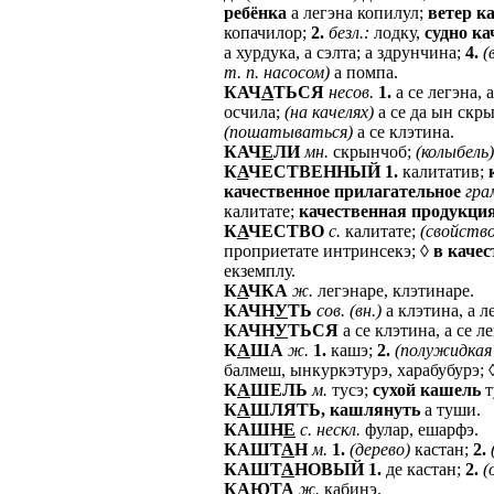
ребёнка
а легэна копилул;
ветер
ка
копачилор;
2.
безл.:
лодку,
судно
ка
а хурдука, а сэлта; а здрунчина;
4.
(
т.
п.
насосом)
а помпа.
КАЧ
А
ТЬСЯ
несов.
1.
а се легэна, 
осчила;
(на
качелях)
а се да ын скр
(пошатываться)
а се клэтина.
КАЧ
Е
ЛИ
мн.
скрынчоб;
(колыбель)
К
А
ЧЕСТВЕННЫЙ
1.
калитатив;
качественное
прилагательное
гра
калитате;
качественная
продукци
К
А
ЧЕСТВО
с.
калитате;
(свойство
проприетате интринсекэ; ◊
в
качес
екземплу.
К
А
ЧКА
ж.
легэнаре, клэтинаре.
КАЧН
У
ТЬ
сов.
(вн.)
а клэтина, а л
КАЧН
У
ТЬСЯ
а се клэтина, а се ле
К
А
ША
ж.
1.
кашэ;
2.
(полужидкая
балмеш, ынкуркэтурэ, харабубурэ; 
К
А
ШЕЛЬ
м.
тусэ;
сухой
кашель
т
К
А
ШЛЯТЬ,
кашлянуть
а туши.
КАШН
Е
с.
нескл.
фулар, ешарфэ.
КАШТ
А
Н
м.
1.
(дерево)
кастан;
2.
КАШТ
А
НОВЫЙ
1.
де кастан;
2.
(
КА
Ю
ТА
ж.
кабинэ.