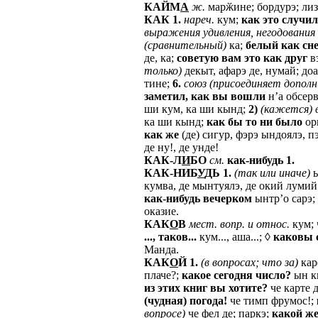
КАЙМ
А
ж.
марӂине; бордурэ; лиз
КАК
1.
нареч.
кум;
как
это
случил
выражения
удивления,
негодования
(сравнительный)
ка;
белый
как
сн
де, ка;
советую
вам
это
как
друг
вэ
только)
декыт, афарэ де, нумай; до
тине;
6.
союз
(присоединяет
допол
заметил,
как
вы
вошли
н’а обсерв
ши кум, ка ши кынд;
2)
(кажется)
ка ши кынд;
как
бы
то
ни
было
орь
как
же
(де) сигур, фэрэ ындоялэ, п
де ну!, де унде!
КАК-Л
И
БО
см.
как-нибудь
1.
КАК-НИБ
У
ДЬ
1.
(так
или
иначе)
ы
кумва, де мынтуялэ, де окий лумий
как-нибудь
вечерком
ынтр’о сарэ;
оказие.
КАК
О
В
мест.
вопр.
и
относ.
кум; 
...,
таков...
кум..., аша...; ◊
каковы
Манда.
КАК
О
Й
1.
(в
вопросах;
что
за)
кар
плаче?;
какое
сегодня
число?
ын кы
из
этих
книг
вы
хотите?
че карте 
(чудная)
погода!
че тимп фрумос!;
вопросе)
че фел де; паркэ;
какой
ж