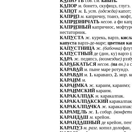
К
А
ПНУТЬ
сов.
см.
капать.
К
А
ПОР
м.
бонетэ, скуфицэ, глугэ.
КАП
О
Т
м.
1.
уст.
(одежда)
капот
КАПР
И
З
м.
капричиу, тоанэ, мофт,
КАПР
И
ЗНИЧАТЬ
несов.
а фи кап
КАПР
И
ЗНЫЙ
капричиос, мофтурос
нестаторник.
КАП
У
СТА
ж.
курекь, варзэ,
кисл
капуста
варзэ-де-маре;
цветная
ка
КАП
У
СТНИЦА
ж.
(бабочка)
флут
КАП
У
СТНЫЙ
де (дин, ку) варзэ (
К
А
РА
ж.
педяпсэ,
(возмездие)
рэзб
КАР
А
БКАТЬСЯ
несов.
(
на
вн.)
а с
КАРАВ
А
Й
м.
пыне маре ротундэ.
КАРАВ
А
Н
м.
1.
караванэ,
2.
мор.
к
КАРА
И
М
м.
КАРА
И
МКА
ж.
караим, караимэ;
КАРА
И
МСКИЙ
караим.
КАРАКАЛП
А
К
м.
каракалпак.
КАРАКАЛП
А
КСКИЙ
каракалпак
КАРАКАЛП
А
ЧКА
ж.
каракалпак
КАРАМ
Е
ЛЬ
ж.
1.
собир.
(конфет
КАРАНД
А
Ш
м.
крейон.
КАРАНД
А
ШНЫЙ
де крейон, пен
КАРАП
У
З
м.
разг.
копил долофан, 