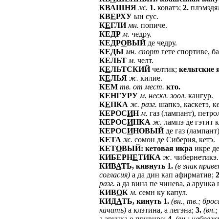
КВАШН
Я
ж.
1.
коватэ;
2.
плэмэдя
КВ
Е
РХУ
ын сус.
К
Е
ГЛИ
мн.
попиче.
КЕДР
м.
чедру.
КЕДР
О
ВЫЙ
де чедру.
К
Е
ДЫ
мн.
спорт
гете спортиве, ба
КЕЛЬТ
м.
челт.
К
Е
ЛЬТСКИЙ
челтик;
кельтские
К
Е
ЛЬЯ
ж.
килие.
КЕМ
тв.
от
мест.
кто.
КЕНГУР
У
м.
нескл.
зоол.
кангур.
К
Е
ПКА
ж.
разг.
шапкэ, каскетэ, к
КЕРОС
И
Н
м.
газ (лампант), петро
КЕРОС
И
НКА
ж.
лампэ де гэтит к
КЕРОС
И
НОВЫЙ
де газ (лампант)
КЕТ
А
ж.
сомон де Сиберия, кетэ.
КЕТ
О
ВЫЙ:
кетовая
икра
икре де
КИБЕРН
Е
ТИКА
ж.
чибернетикэ.
КИВ
А
ТЬ,
кивнуть
1.
(в
знак
приве
согласия)
а да дин кап афирматив;
2
разг.
а да вина пе чинева, а арунка 
КИВ
О
К
м.
семн ку капул.
КИД
А
ТЬ,
кинуть
1.
(вн.,
тв.;
брос
качать)
а клэтина, а легэна;
3.
(вн.;
а арунка о привире;
4.
(вн.;
небреж