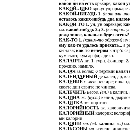
какой
ни
на
есть
орькаре;
какой
у
КАК
О
Й-Л
И
БО
вре-унул; орькаре 
КАК
О
Й-НИБ
У
ДЬ
1.
(тот
или
ино
осталось
каких-нибудь
два
килом
КАК
О
Й-ТО
1.
ун, ун оарекаре;
ка
см.
какой-нибудь
2.;
3.
(в
вопрос.
у
дождливое,
какая-то
будет
осень?
КАК-ТО
1.
(каким-то
образом)
ну 
ему
как-то
удалось
приехать...
а р
кындва;
как-то
вечером
ынтр’о са
кум сынт, кум ар фи; адикэ.
КАЛАНЧ
А
ж.
1.
турн, фоишор;
2.
прэжинэ, намилэ.
КАЛ
А
Ч
м.
колак; ◊
тёртый
калач
КАЛЕНД
А
РНЫЙ
де календар, ка
КАЛ
Е
НИЕ
с.
мет.
кэлире; инканд
скоате дин сэрите пе чинева.
КАЛ
Е
ЧИТЬ
несов.
(вн.)
а каличи, 
КАЛ
И
НА
ж.
(куст)
кэлин, дырмоз
КАЛ
И
ТКА
ж.
портицэ.
КАЛОР
И
ЙНОСТЬ
ж.
калоричитат
КАЛОР
И
ЙНЫЙ
калорик; колориф
ын калорий.
КАЛ
О
ШИ
мн.
(ед.
калоша
ж.)
см.
КАЛЬС
О
НЫ
мн.
измене, индиспе