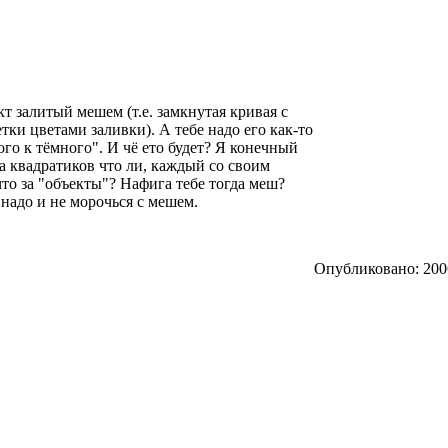
ект залитый мешем (т.е. замкнутая кривая с
тки цветами заливки). А тебе надо его как-то
ого к тёмного". И чё ето будет? Я конечный
ча квадратиков что ли, каждый со своим
то за "объекты"? Нафига тебе тогда меш?
 надо и не морочься с мешем.
Опубликовано: 2006