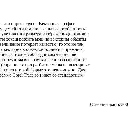
ели ты преследуеш. Векторная графика
щем ей стилем, но главная её особенность
ри увеличении размера изображения(в отличие
 ты хочеш разбить мэш на векторны обьекты
величение потеряет качество, то это не так,
ых векторных обьектов останется прежним.
ашусь с твоим собеседником что лучше
ами преминяя всевозможные прозрачности. И
, (спрашивая про разбитие мэша на векторные
ровки то в такой форме это невозможно. Для
рамма Corel Trace (он идет со стандартным
Опубликовано: 2006