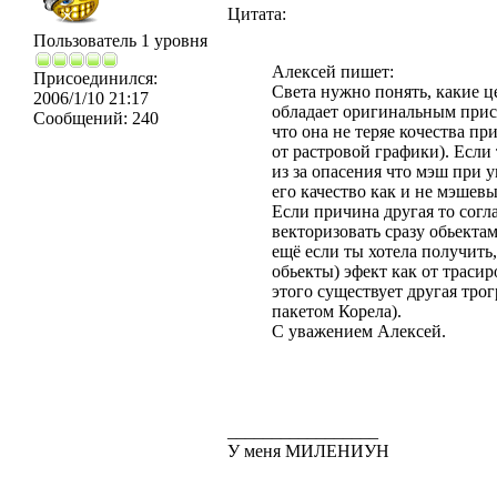
Цитата:
Пользователь 1 уровня
Алексей пишет:
Присоединился:
Света нужно понять, какие ц
2006/1/10 21:17
обладает оригинальным прису
Сообщений:
240
что она не теряе кочества п
от растровой графики). Если
из за опасения что мэш при у
его качество как и не мэшев
Если причина другая то согл
векторизовать сразу обьект
ещё если ты хотела получить
обьекты) эфект как от траси
этого существует другая трог
пакетом Корела).
С уважением Алексей.
_________________
У меня МИЛЕНИУН