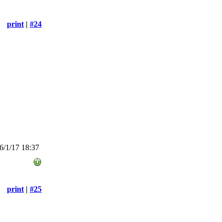
print
|
#24
/1/17 18:37
print
|
#25