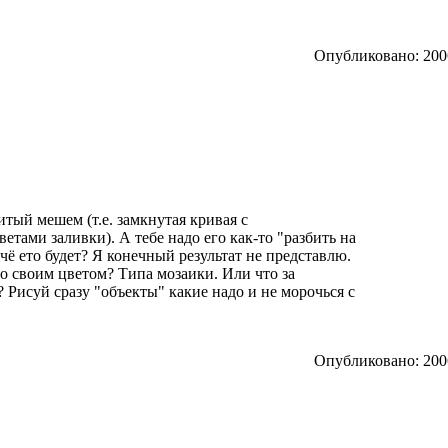
Опубликовано: 2006
литый мешем (т.е. замкнутая кривая с
етами заливки). А тебе надо его как-то "разбить на
 чё ето будет? Я конечный результат не представлю.
со своим цветом? Типа мозаики. Или что за
 Рисуй сразу "объекты" какие надо и не морочься с
Опубликовано: 2006