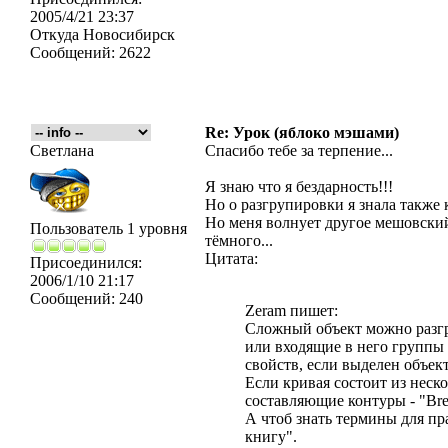
2005/4/21 23:37
Откуда
Новосибирск
Сообщений:
2622
Re: Урок (яблоко мэшами)
Светлана
Спасибо тебе за терпение...
Я знаю что я бездарность!!!
Но о разгрупировки я знала также 
Но меня волнует другое мешовский
Пользователь 1 уровня
тёмного...
Цитата:
Присоединился:
2006/1/10 21:17
Сообщений:
240
Zeram пишет:
Сложный объект можно разгру
или входящие в него группы 
свойств, если выделен объект
Если кривая состоит из неск
составляющие контуры - "Brea
А чтоб знать термины для пр
книгу".