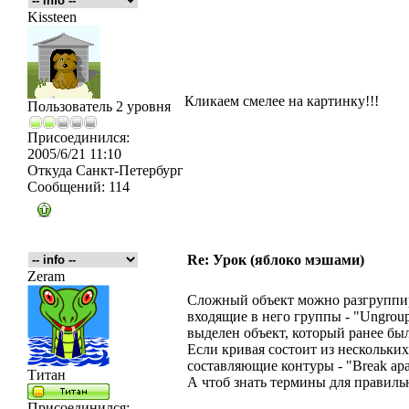
Kissteen
Кликаем смелее на картинку!!!
Пользователь 2 уровня
Присоединился:
2005/6/21 11:10
Откуда
Санкт-Петербург
Сообщений:
114
Re: Урок (яблоко мэшами)
Zeram
Сложный объект можно разгруппиро
входящие в него группы - "Ungroup
выделен объект, который ранее был
Если кривая состоит из нескольких
составляющие контуры - "Break apa
Титан
А чтоб знать термины для правильн
Присоединился: