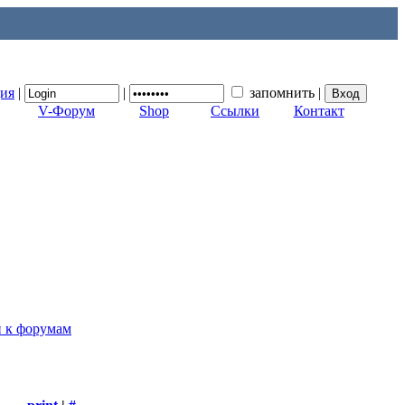
ция
|
|
запомнить
|
V-Форум
Shop
Ссылки
Контакт
п к форумам