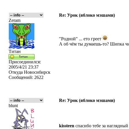
Re: Урок (яблоко мэшами)
Zeram
"Родной" ... ето греет
А об чём ты думаешь-то? Шипка ч
Титан
Присоединился:
2005/4/21 23:37
Откуда
Новосибирск
Сообщений:
2622
Re: Урок (яблоко мэшами)
blunt
kissteen
спасибо тебе за наглядны