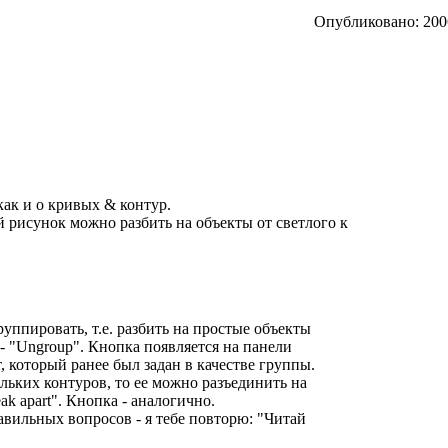
Опубликовано: 2006
как и о кривых & контур.
 рисунок можно разбить на объекты от светлого к
ппировать, т.е. разбить на простые объекты
- "Ungroup". Кнопка появляется на панели
, который ранее был задан в качестве группы.
ольких контуров, то ее можно разъединить на
k apart". Кнопка - аналогично.
авильных вопросов - я тебе повторю: "Читай