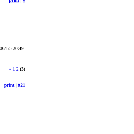
print
|
#
6/1/5 20:49
«
1
2
(3)
print
|
#21