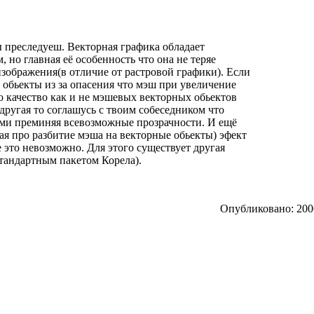
ы преследуеш. Векторная графика обладает
но главная её особенность что она не теряе
изображения(в отличие от растровой графики). Если
 обьекты из за опасения что мэш при увеличение
его качество как и не мэшевых векторных обьектов
другая то соглашусь с твоим собеседником что
ами преминяя всевозможные прозрачности. И ещё
ая про разбитие мэша на векторные обьекты) эфект
е это невозможно. Для этого существует другая
 стандартным пакетом Корела).
Опубликовано: 2006