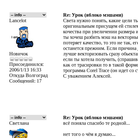
Re: Урок (яблоко мэшами)
Lancelot
Света нужно понять, какие цели т
оригинальным присущем ей стилем, 
кочества при увеличении размера 
ты хочеш разбить мэш на векторны
потеряет качество, то это не так, 
останется прежним. Если причина 
Новичок
лучше векторизовать сразу обьект
если ты хотела получить, (спрашив
Присоединился:
как от трасировки то в такой форм
2006/1/13 16:33
трограмма Corel Trace (он идет со
Откуда
Волгоград
С уважением Алексей.
Сообщений:
17
Re: Урок (яблоко мэшами)
Светлана
всё поняла спасибо те родной...
нет того о чём я думаю...