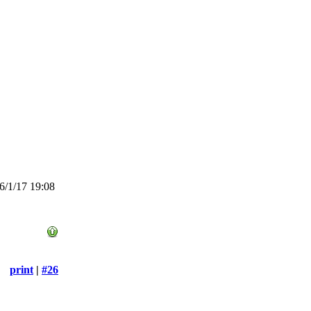
/1/17 19:08
print
|
#26