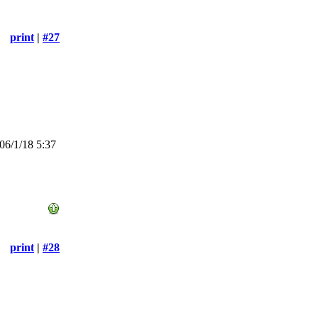
print
|
#27
6/1/18 5:37
print
|
#28