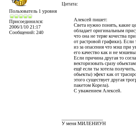
Цитата:
Пользователь 1 уровня
Алексей пишет:
Присоединился:
Света нужно понять, какие ц
2006/1/10 21:17
обладает оригинальным прису
Сообщений:
240
что она не теряе кочества п
от растровой графики). Если
из за опасения что мэш при ув
его качество как и не мэшев
Если причина другая то согл
векторизовать сразу обьекта
ещё если ты хотела получить
обьекты) эфект как от трасир
этого существует другая трог
пакетом Корела).
С уважением Алексей.
_________________
У меня МИЛЕНИУН