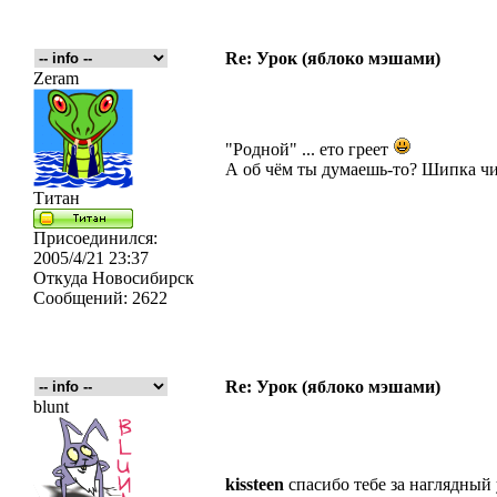
Re: Урок (яблоко мэшами)
Zeram
"Родной" ... ето греет
А об чём ты думаешь-то? Шипка чи
Титан
Присоединился:
2005/4/21 23:37
Откуда
Новосибирск
Сообщений:
2622
Re: Урок (яблоко мэшами)
blunt
kissteen
спасибо тебе за наглядны