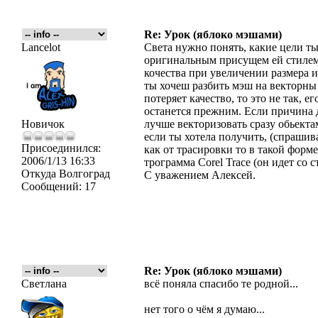
Re: Урок (яблоко мэшами)
Lancelot
Света нужно понять, какие цели т
оригинальным присущем ей стилем, 
кочества при увеличении размера и
ты хочеш разбить мэш на векторны
потеряет качество, то это не так, 
останется прежним. Если причина д
Новичок
лучше векторизовать сразу обьект
если ты хотела получить, (спрашив
Присоединился:
как от трасировки то в такой форм
2006/1/13 16:33
трограмма Corel Trace (он идет со 
Откуда
Волгоград
С уважением Алексей.
Сообщений:
17
Re: Урок (яблоко мэшами)
Светлана
всё поняла спасибо те родной...
нет того о чём я думаю...