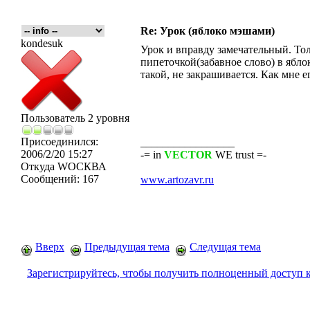
Re: Урок (яблоко мэшами)
kondesuk
Урок и вправду замечательный. Тол
пипеточкой(забавное слово) в ябло
такой, не закрашивается. Как мне е
Пользователь 2 уровня
Присоединился:
_________________
2006/2/20 15:27
-= in
VECTOR
WE trust =-
Откуда
WOСКВА
Сообщений:
167
www.artozavr.ru
Вверх
Предыдущая тема
Следущая тема
Зарегистрируйтесь, чтобы получить полноценный доступ 