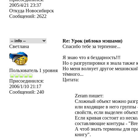
2005/4/21 23:37
Откуда
Новосибирск
Сообщений:
2622
Re: Урок (яблоко мэшами)
Светлана
Спасибо тебе за терпение...
Я знаю что я бездарность!!!
Но о разгрупировки я знала также 
Но меня волнует другое мешовский
Пользователь 1 уровня
тёмного...
Цитата:
Присоединился:
2006/1/10 21:17
Сообщений:
240
Zeram пишет:
Сложный объект можно разгру
или входящие в него группы 
свойств, если выделен объект
Если кривая состоит из неско
составляющие контуры - "Brea
А чтоб знать термины для пр
книгу".