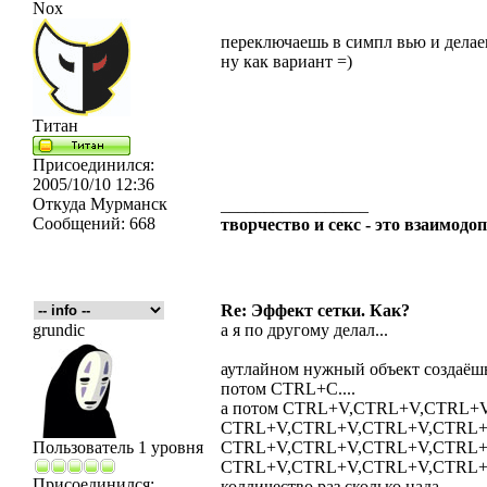
Nox
переключаешь в симпл вью и делаеш
ну как вариант =)
Титан
Присоединился:
2005/10/10 12:36
Откуда
Мурманск
_________________
Сообщений:
668
творчество и секс - это взаимо
Re: Эффект сетки. Как?
grundic
а я по другому делал...
аутлайном нужный объект создаёшь, 
потом CTRL+C....
а потом CTRL+V,CTRL+V,CTRL+
CTRL+V,CTRL+V,CTRL+V,CTRL+
Пользователь 1 уровня
CTRL+V,CTRL+V,CTRL+V,CTRL+
CTRL+V,CTRL+V,CTRL+V,CTRL+V
Присоединился:
колличество раз сколько нада.....