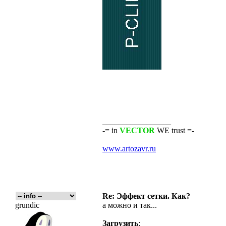
_________________
-= in
VECTOR
WE trust =-
www.artozavr.ru
Re: Эффект сетки. Как?
grundic
а можно и так...
Загрузить
: