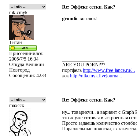
Re: Эффект сетки. Как?
nik-cmyk
grundic
во глюк!
Титан
Присоединился:
2005/7/5 16:34
_________________
Откуда
Великий
ARE YOU PORN???
Новгород
портфель
http://www.free-lance.ru/...
Сообщений:
4233
жж
http://nikcmyk.livejourna...
Re: Эффект сетки. Как?
maxccx
ну... товарисчи.. а вариант с Graph 
это ж уже готовая выстроенная сето
Просто задаешь количество столбцов
Параллельные полоски, фактически