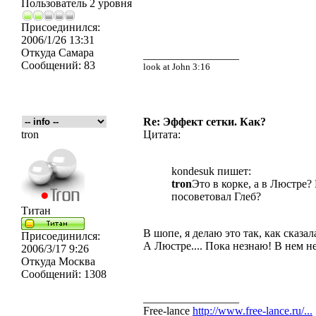
Пользователь 2 уровня
Присоединился:
2006/1/26 13:31
Откуда
Самара
_________________
Сообщений:
83
look at John 3:16
Re: Эффект сетки. Как?
tron
Цитата:
kondesuk пишет:
tron
Это в корке, а в Люстре
посоветовал Глеб?
Титан
В шопе, я делаю это так, как сказ
Присоединился:
А Люстре.... Пока незнаю! В нем н
2006/3/17 9:26
Откуда
Москва
Сообщений:
1308
_________________
Free-lance
http://www.free-lance.ru/...