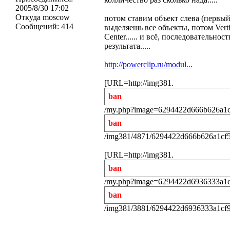
2005/8/30 17:02
Откуда
moscow
потом ставим объект слева (первый)
Сообщений:
414
выделяешь все объекты, потом Vertic
Center...... и всё, последовательно
результата.....
http://powerclip.ru/modul...
[URL=http://img381.
ban
/my.php?image=6294422d666b626a1cf
ban
/img381/4871/6294422d666b626a1cf5
[URL=http://img381.
ban
/my.php?image=6294422d6936333a1cf
ban
/img381/3881/6294422d6936333a1cf9