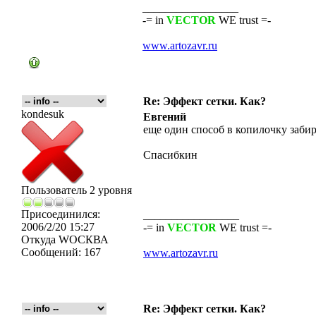
_________________
-= in
VECTOR
WE trust =-
www.artozavr.ru
Re: Эффект сетки. Как?
kondesuk
Евгений
еще один способ в копилочку забира
Спасибкин
Пользователь 2 уровня
Присоединился:
_________________
2006/2/20 15:27
-= in
VECTOR
WE trust =-
Откуда
WOСКВА
Сообщений:
167
www.artozavr.ru
Re: Эффект сетки. Как?