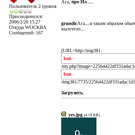
Ага,
про Ил
.....
Пользователь 2 уровня
Присоединился:
2006/2/20 15:27
grundic
Ага....я таким образом обь
Откуда
WOСКВА
вылетело...
Сообщений:
167
[URL=http://img381.
ban
/my.php?image=22564422df331adac1d
ban
/img381/7735/22564422df331adac1d1
Загрузить
:
yes.jpg
(4.18 KB)