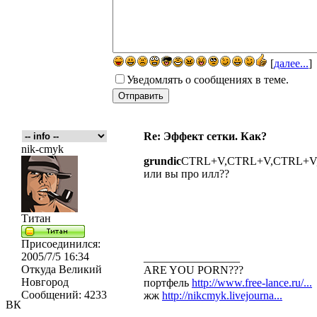
[
далее...
]
Уведомлять о сообщениях в теме.
Re: Эффект сетки. Как?
nik-cmyk
grundic
CTRL+V,CTRL+V,CTRL+V,
или вы про илл??
Титан
Присоединился:
2005/7/5 16:34
_________________
Откуда
Великий
ARE YOU PORN???
Новгород
портфель
http://www.free-lance.ru/...
Сообщений:
4233
жж
http://nikcmyk.livejourna...
ВК